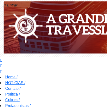
Entrar
Home
/
NOTÍCIAS
/
Contato
/
Política
/
Cultura
/
Protagonistas
/