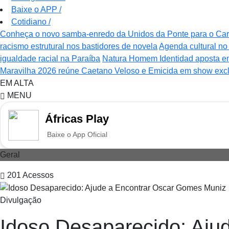
Baixe o APP
/
Cotidiano
/
Conheça o novo samba-enredo da Unidos da Ponte para o Ca
racismo estrutural nos bastidores de novela
Agenda cultural no 
igualdade racial na Paraíba
Natura Homem Identidad aposta e
Maravilha 2026 reúne Caetano Veloso e Emicida em show excl
EM ALTA
MENU
Áfricas Play
Baixe o App Oficial
Geral
201
Acessos
Divulgação
Idoso Desaparecido: Aju