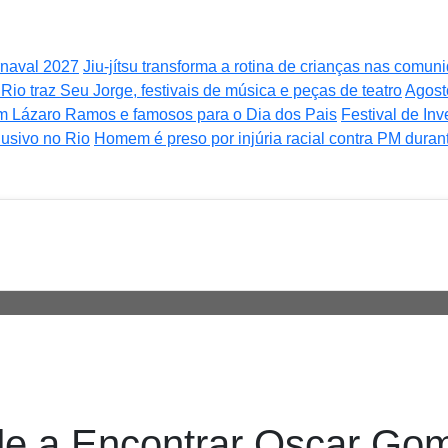
rnaval 2027
Jiu-jítsu transforma a rotina de crianças nas comu
Rio traz Seu Jorge, festivais de música e peças de teatro
Agost
m Lázaro Ramos e famosos para o Dia dos Pais
Festival de In
usivo no Rio
Homem é preso por injúria racial contra PM duran
de a Encontrar Oscar Go