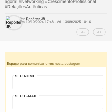
agora! #Networking #CrescimentoProfissional
#RelaçõesAutênticas
Por
Repórter JB
Em 10/10/2024 17:48
- Atl.
13/09/2025 10:16
A-
A+
Espaço para comunicar erros nesta postagem
SEU NOME
SEU E-MAIL