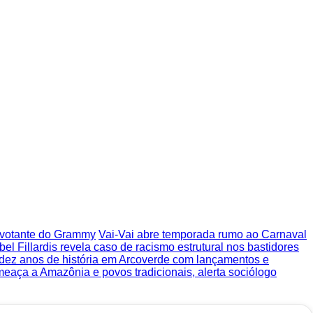
o votante do Grammy
Vai-Vai abre temporada rumo ao Carnaval
bel Fillardis revela caso de racismo estrutural nos bastidores
 dez anos de história em Arcoverde com lançamentos e
ameaça a Amazônia e povos tradicionais, alerta sociólogo