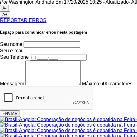
Por
Washington Andrade
Em 17/10/2025 10:25
- Atualizado
- Atl
A-
A+
REPORTAR ERROS
Espaço para comunicar erros nesta postagem
Seu nome
Seu e-mail
Seu Telefone
Mensagem
Máximo 600 caracteres.
ENVIAR