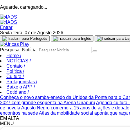
Aguarde, carregando...
Entrar
Sexta-feira, 07 de Agosto 2026
Pesquisar Notícia
Home
/
NOTÍCIAS
/
Contato
/
Política
/
Cultura
/
Protagonistas
/
Baixe o APP
/
Cotidiano
/
Conheça o novo samba-enredo da Unidos da Ponte para o Ca
2027 com grande esquenta na Arena Uirapuru
Agenda cultural 
de novela
Agosto Negro comemora 15 anos de ações e debate s
encontros na sede
Atlas da mobilidade social aponta que raça
EM ALTA
MENU