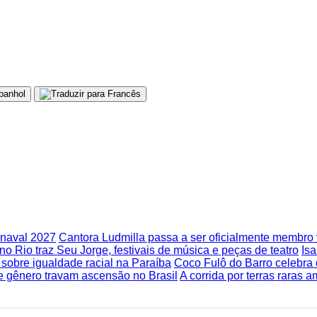
rnaval 2027
Cantora Ludmilla passa a ser oficialmente membr
no Rio traz Seu Jorge, festivais de música e peças de teatro
Isa
obre igualdade racial na Paraíba
Coco Fulô do Barro celebra
 e gênero travam ascensão no Brasil
A corrida por terras raras 