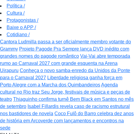
Política
/
Cultura
/
Protagonistas
/
Baixe o APP
/
Cotidiano
/
Cantora Ludmilla passa a ser oficialmente membro votante do
Grammy
Projeto Pagode Pra Sempre lança DVD inédito com
grandes nomes do pagode romântico
Vai-Vai abre temporada
rumo ao Carnaval 2027 com grande esquenta na Arena
Uirapuru
Conheça o novo samba-enredo da Unidos da Ponte
para o Carnaval 2027
Liberdade religiosa ganha força em
Porto Alegre com a Marcha dos Quimbandeiros
Agenda
cultural no Rio traz Seu Jorge, festivais de música e peças de
teatro
Thiaguinho confirma turnê Bem Black em Santos no mês
de setembro
Isabel Fillardis revela caso de racismo estrutural
nos bastidores de novela
Coco Fulô do Barro celebra dez anos
de história em Arcoverde com lançamentos e encontros na
sede