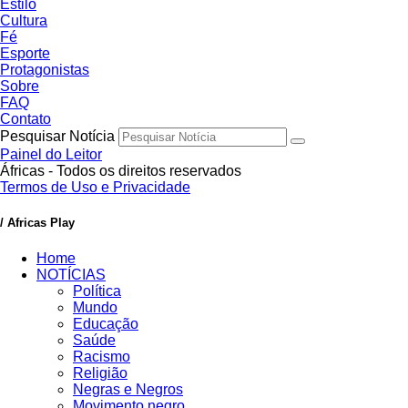
Estilo
Cultura
Fé
Esporte
Protagonistas
Sobre
FAQ
Contato
Pesquisar Notícia
Painel do Leitor
Áfricas - Todos os direitos reservados
Termos de Uso e Privacidade
/ Africas Play
Home
NOTÍCIAS
Política
Mundo
Educação
Saúde
Racismo
Religião
Negras e Negros
Movimento negro