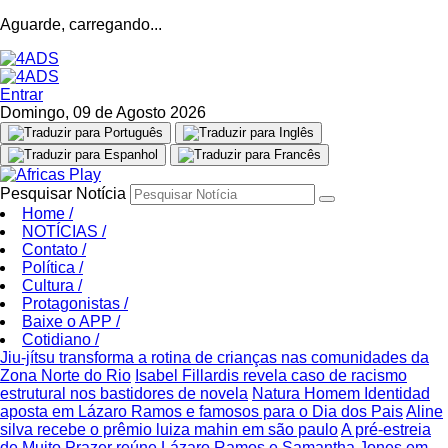
Aguarde, carregando...
Entrar
Domingo, 09 de Agosto 2026
Pesquisar Notícia
Home
/
NOTÍCIAS
/
Contato
/
Política
/
Cultura
/
Protagonistas
/
Baixe o APP
/
Cotidiano
/
Jiu-jítsu transforma a rotina de crianças nas comunidades da
Zona Norte do Rio
Isabel Fillardis revela caso de racismo
estrutural nos bastidores de novela
Natura Homem Identidad
aposta em Lázaro Ramos e famosos para o Dia dos Pais
Aline
silva recebe o prêmio luiza mahin em são paulo
A pré-estreia
de Muito Prazer reúne Lázaro Ramos e Samantha Jones em