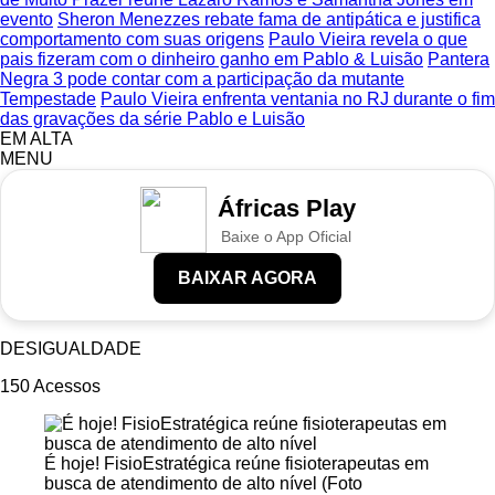
evento
Sheron Menezzes rebate fama de antipática e justifica
comportamento com suas origens
Paulo Vieira revela o que
pais fizeram com o dinheiro ganho em Pablo & Luisão
Pantera
Negra 3 pode contar com a participação da mutante
Tempestade
Paulo Vieira enfrenta ventania no RJ durante o fim
das gravações da série Pablo e Luisão
EM ALTA
MENU
Áfricas Play
Baixe o App Oficial
BAIXAR AGORA
DESIGUALDADE
150
Acessos
É hoje! FisioEstratégica reúne fisioterapeutas em
busca de atendimento de alto nível (Foto