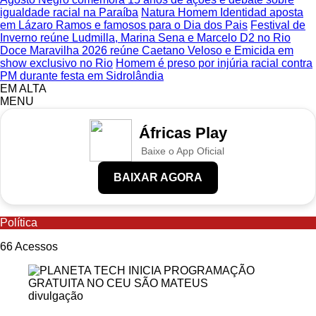
igualdade racial na Paraíba
Natura Homem Identidad aposta
em Lázaro Ramos e famosos para o Dia dos Pais
Festival de
Inverno reúne Ludmilla, Marina Sena e Marcelo D2 no Rio
Doce Maravilha 2026 reúne Caetano Veloso e Emicida em
show exclusivo no Rio
Homem é preso por injúria racial contra
PM durante festa em Sidrolândia
EM ALTA
MENU
Áfricas Play
Baixe o App Oficial
BAIXAR AGORA
Política
66
Acessos
divulgação