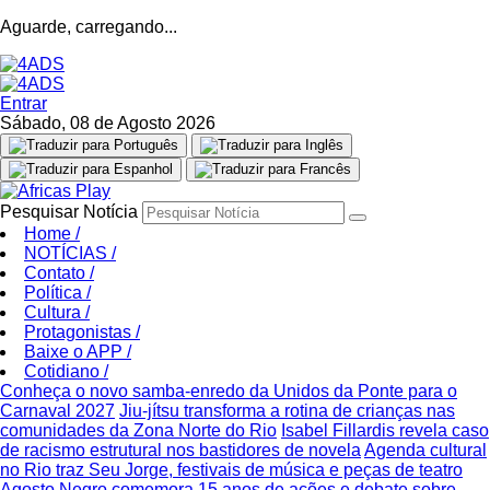
Aguarde, carregando...
Entrar
Sábado, 08 de Agosto 2026
Pesquisar Notícia
Home
/
NOTÍCIAS
/
Contato
/
Política
/
Cultura
/
Protagonistas
/
Baixe o APP
/
Cotidiano
/
Conheça o novo samba-enredo da Unidos da Ponte para o
Carnaval 2027
Jiu-jítsu transforma a rotina de crianças nas
comunidades da Zona Norte do Rio
Isabel Fillardis revela caso
de racismo estrutural nos bastidores de novela
Agenda cultural
no Rio traz Seu Jorge, festivais de música e peças de teatro
Agosto Negro comemora 15 anos de ações e debate sobre