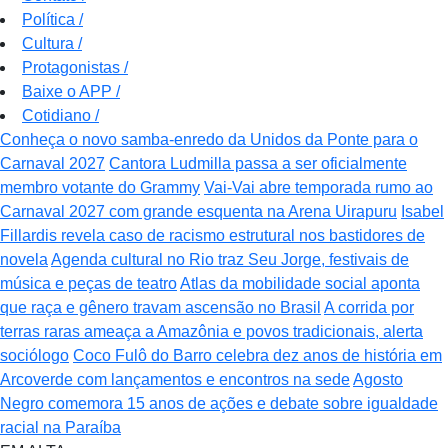
Política
/
Cultura
/
Protagonistas
/
Baixe o APP
/
Cotidiano
/
Conheça o novo samba-enredo da Unidos da Ponte para o
Carnaval 2027
Cantora Ludmilla passa a ser oficialmente
membro votante do Grammy
Vai-Vai abre temporada rumo ao
Carnaval 2027 com grande esquenta na Arena Uirapuru
Isabel
Fillardis revela caso de racismo estrutural nos bastidores de
novela
Agenda cultural no Rio traz Seu Jorge, festivais de
música e peças de teatro
Atlas da mobilidade social aponta
que raça e gênero travam ascensão no Brasil
A corrida por
terras raras ameaça a Amazônia e povos tradicionais, alerta
sociólogo
Coco Fulô do Barro celebra dez anos de história em
Arcoverde com lançamentos e encontros na sede
Agosto
Negro comemora 15 anos de ações e debate sobre igualdade
racial na Paraíba