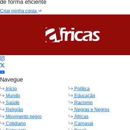
de forma eficiente
Criar minha conta
Navegue
Início
Política
Mundo
Educação
Saúde
Racismo
Religião
Negras e Negros
Movimento negro
Áfricas
Cotidiano
Carnaval