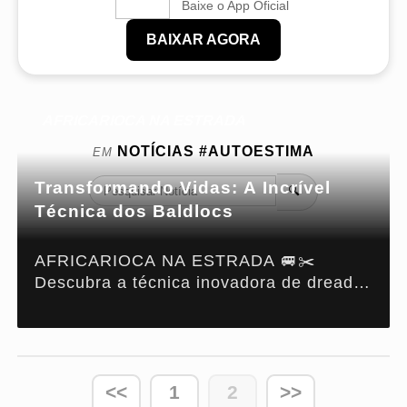
Baixe o App Oficial
BAIXAR AGORA
AFRICARIOCA NA ESTRADA
NOTÍCIAS
#AUTOESTIMA
EM
Transformando Vidas: A Incrível
🔍
Técnica dos Baldlocs
AFRICARIOCA NA ESTRADA 🚐✂️
Descubra a técnica inovadora de dreads
que transforma vidas e resgata a
autoestima por todo o país.
<<
1
2
>>