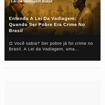
Lei Da Vadiagem Brasil
Entenda A Lei Da Vadiagem:
Quando Ser Pobre Era Crime No
Brasil
⚖️ Você sabia? Ser pobre já foi crime no
Brasil. A Lei da Vadiagem, uma
legislação com raízes racistas,
controlava e punia corpos negros após a
abolição. Explore a herança colonial e
como ela ainda ecoa nas abordagens
policiais atuais. Do pelourinho à cela: a
história de uma liberdade sempre
vigiada. #LeiDaVadiagem
#RacismoEstrutural #HistóriaDoBrasil
#Justiça #PessoasNegras