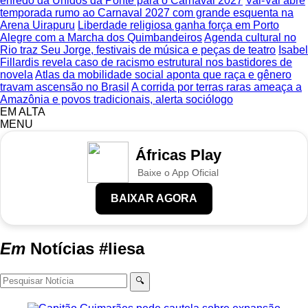
enredo da Unidos da Ponte para o Carnaval 2027
Vai-Vai abre
temporada rumo ao Carnaval 2027 com grande esquenta na
Arena Uirapuru
Liberdade religiosa ganha força em Porto
Alegre com a Marcha dos Quimbandeiros
Agenda cultural no
Rio traz Seu Jorge, festivais de música e peças de teatro
Isabel
Fillardis revela caso de racismo estrutural nos bastidores de
novela
Atlas da mobilidade social aponta que raça e gênero
travam ascensão no Brasil
A corrida por terras raras ameaça a
Amazônia e povos tradicionais, alerta sociólogo
EM ALTA
MENU
Áfricas Play
Baixe o App Oficial
BAIXAR AGORA
Em
Notícias
#liesa
🔍