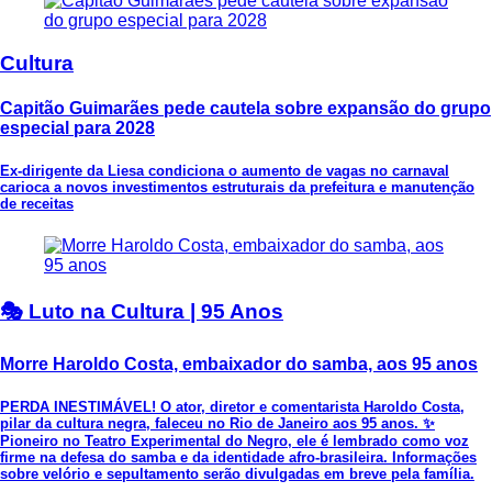
Cultura
Capitão Guimarães pede cautela sobre expansão do grupo
especial para 2028
Ex-dirigente da Liesa condiciona o aumento de vagas no carnaval
carioca a novos investimentos estruturais da prefeitura e manutenção
de receitas
🎭 Luto na Cultura | 95 Anos
Morre Haroldo Costa, embaixador do samba, aos 95 anos
PERDA INESTIMÁVEL! O ator, diretor e comentarista Haroldo Costa,
pilar da cultura negra, faleceu no Rio de Janeiro aos 95 anos. ✨
Pioneiro no Teatro Experimental do Negro, ele é lembrado como voz
firme na defesa do samba e da identidade afro-brasileira. Informações
sobre velório e sepultamento serão divulgadas em breve pela família.