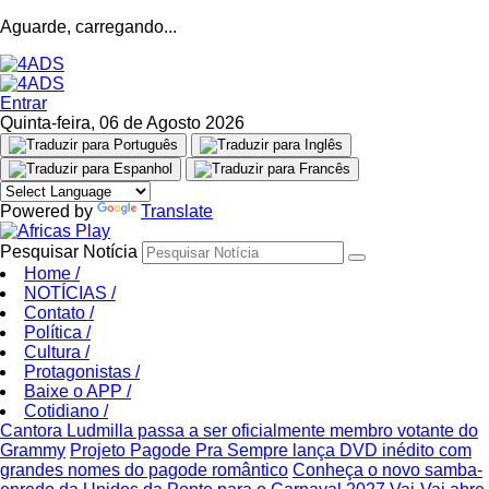
Aguarde, carregando...
Entrar
Quinta-feira, 06 de Agosto 2026
Powered by
Translate
Pesquisar Notícia
Home
/
NOTÍCIAS
/
Contato
/
Política
/
Cultura
/
Protagonistas
/
Baixe o APP
/
Cotidiano
/
Cantora Ludmilla passa a ser oficialmente membro votante do
Grammy
Projeto Pagode Pra Sempre lança DVD inédito com
grandes nomes do pagode romântico
Conheça o novo samba-