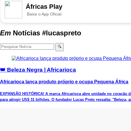
Áfricas Play
Baixe o App Oficial
Em
Notícias
#lucaspreto
🔍
👑 Beleza Negra | Africarioca
Africarioca lança produto próprio e ocupa Pequena África
EXPANSÃO HISTÓRICA! A marca Africarioca abre unidade no coração da 
para atingir US$ 31 bilhões. O fundador Lucas Preto ressalta: "Beleza,