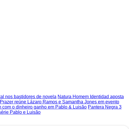
ural nos bastidores de novela
Natura Homem Identidad aposta
to Prazer reúne Lázaro Ramos e Samantha Jones em evento
am com o dinheiro ganho em Pablo & Luisão
Pantera Negra 3
série Pablo e Luisão