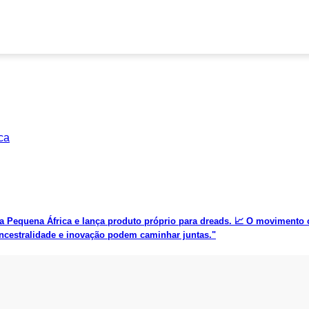
Pequena África e lança produto próprio para dreads. 📈 O movimento 
 ancestralidade e inovação podem caminhar juntas."