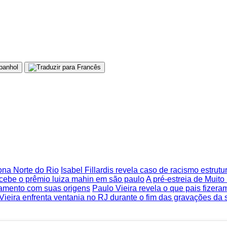
Zona Norte do Rio
Isabel Fillardis revela caso de racismo estrut
recebe o prêmio luiza mahin em são paulo
A pré-estreia de Mui
tamento com suas origens
Paulo Vieira revela o que pais fizer
Vieira enfrenta ventania no RJ durante o fim das gravações da 