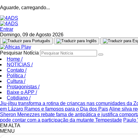
Aguarde, carregando...
Entrar
Domingo, 09 de Agosto 2026
Pesquisar Notícia
Home
/
NOTÍCIAS
/
Contato
/
Política
/
Cultura
/
Protagonistas
/
Baixe o APP
/
Cotidiano
/
Jiu-jítsu transforma a rotina de crianças nas comunidades da 
em Lázaro Ramos e famosos para o Dia dos Pais
Aline silva 
Sheron Menezzes rebate fama de antipática e justifica compor
pode contar com a participação da mutante Tempestade
Paulo 
EM ALTA
MENU