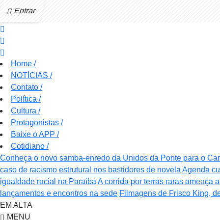
Entrar
Home
/
NOTÍCIAS
/
Contato
/
Política
/
Cultura
/
Protagonistas
/
Baixe o APP
/
Cotidiano
/
Conheça o novo samba-enredo da Unidos da Ponte para o Ca
caso de racismo estrutural nos bastidores de novela
Agenda cul
igualdade racial na Paraíba
A corrida por terras raras ameaça a
lançamentos e encontros na sede
Filmagens de Frisco King, d
EM ALTA
MENU