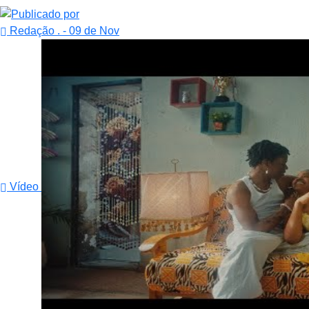
Redação .
- 09 de Nov
Vídeo