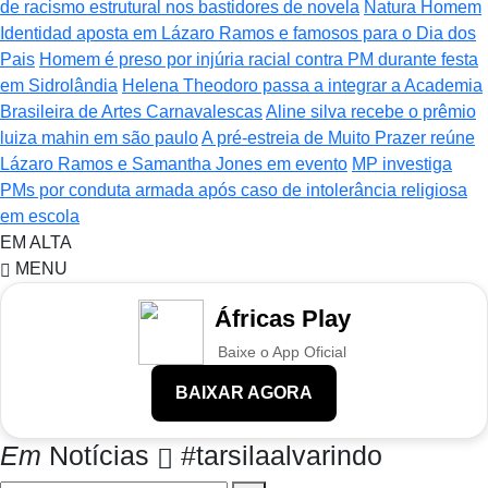
de racismo estrutural nos bastidores de novela
Natura Homem
Identidad aposta em Lázaro Ramos e famosos para o Dia dos
Pais
Homem é preso por injúria racial contra PM durante festa
em Sidrolândia
Helena Theodoro passa a integrar a Academia
Brasileira de Artes Carnavalescas
Aline silva recebe o prêmio
luiza mahin em são paulo
A pré-estreia de Muito Prazer reúne
Lázaro Ramos e Samantha Jones em evento
MP investiga
PMs por conduta armada após caso de intolerância religiosa
em escola
EM ALTA
MENU
Áfricas Play
Baixe o App Oficial
BAIXAR AGORA
Em
Notícias
#tarsilaalvarindo