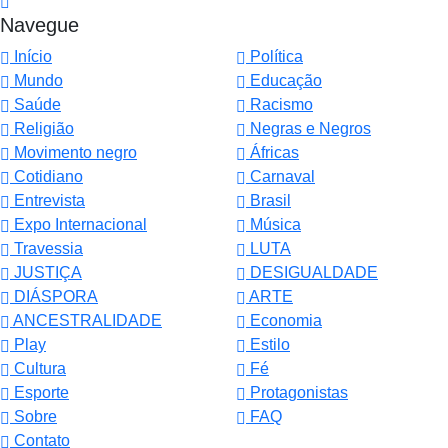
Navegue
Início
Política
Mundo
Educação
Saúde
Racismo
Religião
Negras e Negros
Movimento negro
Áfricas
Cotidiano
Carnaval
Entrevista
Brasil
Expo Internacional
Música
Travessia
LUTA
JUSTIÇA
DESIGUALDADE
DIÁSPORA
ARTE
ANCESTRALIDADE
Economia
Play
Estilo
Cultura
Fé
Esporte
Protagonistas
Sobre
FAQ
Termos de Uso e Privacidade
Contato