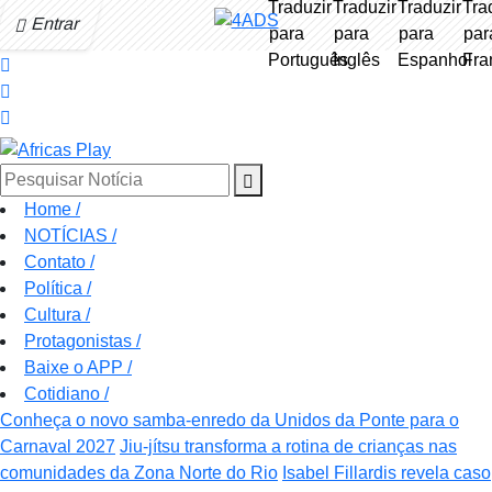
Entrar
Pesquisar Notícia
Home
/
NOTÍCIAS
/
Contato
/
Política
/
Cultura
/
Protagonistas
/
Baixe o APP
/
Cotidiano
/
Conheça o novo samba-enredo da Unidos da Ponte para o
Carnaval 2027
Jiu-jítsu transforma a rotina de crianças nas
comunidades da Zona Norte do Rio
Isabel Fillardis revela caso