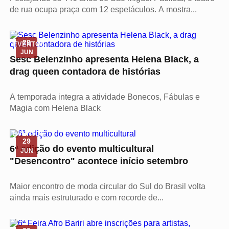
de rua ocupa praça com 12 espetáculos. A mostra...
29
EVENTOS
JUN
Sesc Belenzinho apresenta Helena Black, a
drag queen contadora de histórias
A temporada integra a atividade Bonecos, Fábulas e
Magia com Helena Black
EVENTOS
29
6ª edição do evento multicultural
JUN
"Desencontro" acontece início setembro
Maior encontro de moda circular do Sul do Brasil volta
ainda mais estruturado e com recorde de...