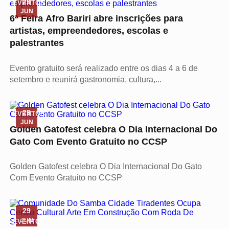
29
EVENTOS
JUN
6ª Feira Afro Bariri abre inscrições para
artistas, empreendedores, escolas e
palestrantes
Evento gratuito será realizado entre os dias 4 a 6 de
setembro e reunirá gastronomia, cultura,...
29
EVENTOS
JUN
Golden Gatofest celebra O Dia Internacional Do
Gato Com Evento Gratuito no CCSP
Golden Gatofest celebra O Dia Internacional Do Gato
Com Evento Gratuito no CCSP
29
JUN
EVENTOS