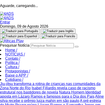
Aguarde, carregando...
Entrar
Domingo, 09 de Agosto 2026
Pesquisar Notícia
Home
/
NOTÍCIAS
/
Contato
/
Política
/
Cultura
/
Protagonistas
/
Baixe o APP
/
Cotidiano
/
Jiu-jítsu transforma a rotina de crianças nas comunidades da
Zona Norte do Rio
Isabel Fillardis revela caso de racismo
estrutural nos bastidores de novela
Natura Homem Identidad
aposta em Lázaro Ramos e famosos para o Dia dos Pais
Aline
silva recebe o prêmio luiza mahin em são paulo
A pré-estreia
de Muito Prazer reúne Lázaro Ramos e Samantha Jones em