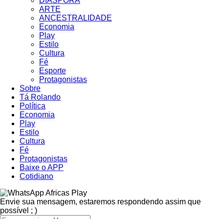
DIÁSPORA
ARTE
ANCESTRALIDADE
Economia
Play
Estilo
Cultura
Fé
Esporte
Protagonistas
Sobre
Tá Rolando
Política
Economia
Play
Estilo
Cultura
Fé
Protagonistas
Baixe o APP
Cotidiano
Africas Play
Envie sua mensagem, estaremos respondendo assim que
possível ; )