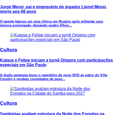
Jorge Messi, pai e empresário do jogador Lionel Messi,
morre aos 68 anos
O agente faleceu em uma clínica em Rosário após enfrentar uma
doença prolongada, deixando quatro filhos...
Cultura
Kaique e Felipe iniciam a turnê Origens com participações
especiais em São Paulo
A dupla sertaneja levou o repertório do novo DVD ao palco do Villa
Country e recebeu convidados de peso...
Cultura
Sambistas avaliam estrutura da Noite dos Enredos na