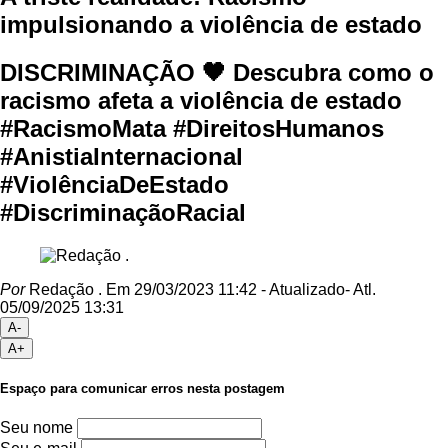
impulsionando a violência de estado
DISCRIMINAÇÃO 🖤 Descubra como o
racismo afeta a violência de estado
#RacismoMata #DireitosHumanos
#AnistiaInternacional
#ViolênciaDeEstado
#DiscriminaçãoRacial
Por
Redação .
Em 29/03/2023 11:42
- Atualizado
- Atl.
05/09/2025 13:31
A-
A+
Espaço para comunicar erros nesta postagem
Seu nome