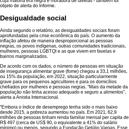
cuja maioria era negra e moradora de favelas - também foi
objeto de alerta do Informe.
Desigualdade social
Ainda segundo o relatório, as desigualdades sociais foram
aprofundadas pela crise econômica do país. O aumento da
inflação afetou de maneira desproporcional as pessoas
negras, os povos indígenas, outras comunidades tradicionais,
mulheres, pessoas LGBTQI e as que vivem em favelas e
bairros marginalizados.
De acordo com os dados, o número de pessoas em situação
de insegurança alimentar grave (fome) chegou a 33,1 milhões,
ou 15% da população, em 2022, situação particularmente
grave para os pequenos agricultores e para os domicílios
chefiados por mulheres e pessoas negras. “Mais da metade da
população não tinha acesso adequado e seguro a alimentos”,
alerta a Anistia Internacional.
“Embora o índice de desemprego tenha sido o mais baixo
desde 2015, a pobreza aumentou no país. Em 2021, 62,9
milhões de pessoas tinham renda familiar mensal per capita de
R$ 497 (cerca de US$ 90, o equivalente a 41% do salário
mínimo) ou menos, segundo a Fundação Getúlio Vargas. Esse