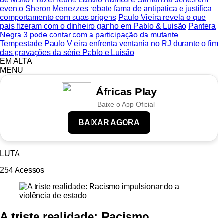
evento
Sheron Menezzes rebate fama de antipática e justifica
comportamento com suas origens
Paulo Vieira revela o que
pais fizeram com o dinheiro ganho em Pablo & Luisão
Pantera
Negra 3 pode contar com a participação da mutante
Tempestade
Paulo Vieira enfrenta ventania no RJ durante o fim
das gravações da série Pablo e Luisão
EM ALTA
MENU
Áfricas Play
Baixe o App Oficial
BAIXAR AGORA
LUTA
254
Acessos
A triste realidade: Racismo