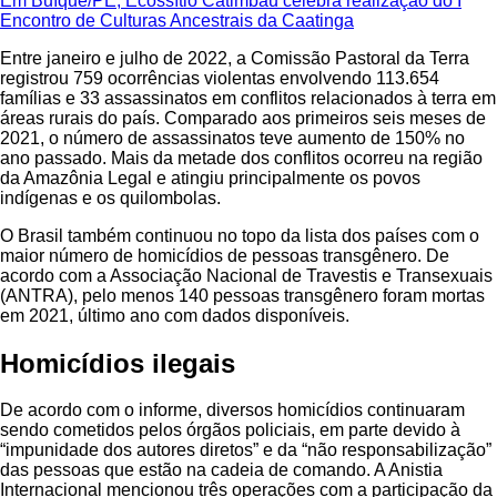
Em Buíque/PE, Ecossítio Catimbau celebra realização do I
Encontro de Culturas Ancestrais da Caatinga
Entre janeiro e julho de 2022, a Comissão Pastoral da Terra
registrou 759 ocorrências violentas envolvendo 113.654
famílias e 33 assassinatos em conflitos relacionados à terra em
áreas rurais do país. Comparado aos primeiros seis meses de
2021, o número de assassinatos teve aumento de 150% no
ano passado. Mais da metade dos conflitos ocorreu na região
da Amazônia Legal e atingiu principalmente os povos
indígenas e os quilombolas.
O Brasil também continuou no topo da lista dos países com o
maior número de homicídios de pessoas transgênero. De
acordo com a Associação Nacional de Travestis e Transexuais
(ANTRA), pelo menos 140 pessoas transgênero foram mortas
em 2021, último ano com dados disponíveis.
Homicídios ilegais
De acordo com o informe, diversos homicídios continuaram
sendo cometidos pelos órgãos policiais, em parte devido à
“impunidade dos autores diretos” e da “não responsabilização”
das pessoas que estão na cadeia de comando. A Anistia
Internacional mencionou três operações com a participação da