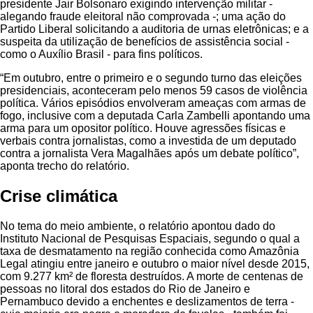
presidente Jair Bolsonaro exigindo intervenção militar -
alegando fraude eleitoral não comprovada -; uma ação do
Partido Liberal solicitando a auditoria de urnas eletrônicas; e a
suspeita da utilização de benefícios de assistência social -
como o Auxílio Brasil - para fins políticos.
“Em outubro, entre o primeiro e o segundo turno das eleições
presidenciais, aconteceram pelo menos 59 casos de violência
política. Vários episódios envolveram ameaças com armas de
fogo, inclusive com a deputada Carla Zambelli apontando uma
arma para um opositor político. Houve agressões físicas e
verbais contra jornalistas, como a investida de um deputado
contra a jornalista Vera Magalhães após um debate político”,
aponta trecho do relatório.
Crise climática
No tema do meio ambiente, o relatório apontou dado do
Instituto Nacional de Pesquisas Espaciais, segundo o qual a
taxa de desmatamento na região conhecida como Amazônia
Legal atingiu entre janeiro e outubro o maior nível desde 2015,
com 9.277 km² de floresta destruídos. A morte de centenas de
pessoas no litoral dos estados do Rio de Janeiro e
Pernambuco devido a enchentes e deslizamentos de terra -