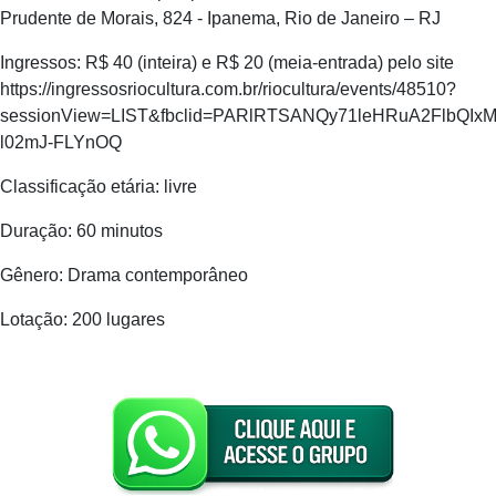
Prudente de Morais, 824 - Ipanema, Rio de Janeiro – RJ
Ingressos: R$ 40 (inteira) e R$ 20 (meia-entrada) pelo site
https://ingressosriocultura.com.br/riocultura/events/48510?
sessionView=LIST&fbclid=PARlRTSANQy71leHRuA2Flb
l02mJ-FLYnOQ
Classificação etária: livre
Duração: 60 minutos
Gênero: Drama contemporâneo
Lotação: 200 lugares