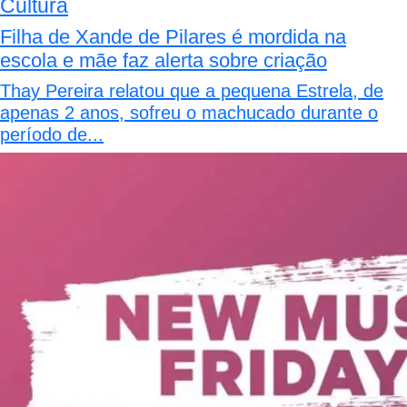
Cultura
Filha de Xande de Pilares é mordida na
escola e mãe faz alerta sobre criação
Thay Pereira relatou que a pequena Estrela, de
apenas 2 anos, sofreu o machucado durante o
período de...