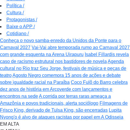
Política
/
Cultura
/
Protagonistas
/
Baixe o APP
/
Cotidiano
/
Conheça o novo samba-enredo da Unidos da Ponte para o
Carnaval 2027
Vai-Vai abre temporada rumo ao Carnaval 2027
com grande esquenta na Arena Uirapuru
Isabel Fillardis revela
caso de racismo estrutural nos bastidores de novela
Agenda
cultural no Rio traz Seu Jorge, festivais de música e peças de
teatro
Agosto Negro comemora 15 anos de ações e debate
sobre igualdade racial na Paraíba
Coco Fulô do Barro celebra
dez anos de história em Arcoverde com lançamentos e
encontros na sede
A corrida por terras raras ameaça a
Amazônia e povos tradicionais, alerta sociólogo
Filmagens de
Frisco King, derivado de Tulsa King, são encerradas
Lupita
Nyong'o é alvo de ataques racistas por papel em A Odisseia
EM ALTA