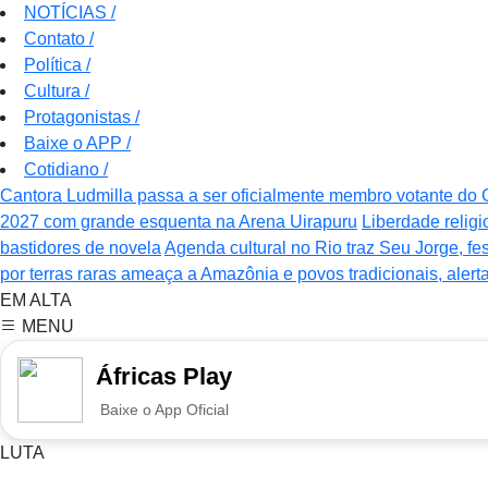
NOTÍCIAS
/
Contato
/
Política
/
Cultura
/
Protagonistas
/
Baixe o APP
/
Cotidiano
/
Cantora Ludmilla passa a ser oficialmente membro votante d
2027 com grande esquenta na Arena Uirapuru
Liberdade relig
bastidores de novela
Agenda cultural no Rio traz Seu Jorge, fe
por terras raras ameaça a Amazônia e povos tradicionais, alert
EM ALTA
MENU
Áfricas Play
Baixe o App Oficial
LUTA