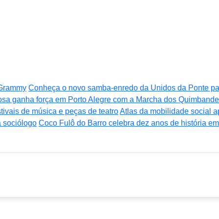
o Grammy
Conheça o novo samba-enredo da Unidos da Ponte pa
iosa ganha força em Porto Alegre com a Marcha dos Quimbande
stivais de música e peças de teatro
Atlas da mobilidade social 
a sociólogo
Coco Fulô do Barro celebra dez anos de história e