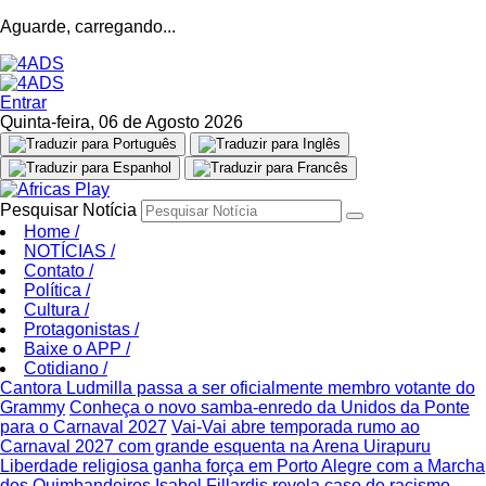
Aguarde, carregando...
Entrar
Quinta-feira, 06 de Agosto 2026
Pesquisar Notícia
Home
/
NOTÍCIAS
/
Contato
/
Política
/
Cultura
/
Protagonistas
/
Baixe o APP
/
Cotidiano
/
Cantora Ludmilla passa a ser oficialmente membro votante do
Grammy
Conheça o novo samba-enredo da Unidos da Ponte
para o Carnaval 2027
Vai-Vai abre temporada rumo ao
Carnaval 2027 com grande esquenta na Arena Uirapuru
Liberdade religiosa ganha força em Porto Alegre com a Marcha
dos Quimbandeiros
Isabel Fillardis revela caso de racismo