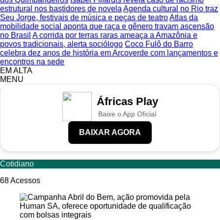
estrutural nos bastidores de novela
Agenda cultural no Rio traz
Seu Jorge, festivais de música e peças de teatro
Atlas da
mobilidade social aponta que raça e gênero travam ascensão
no Brasil
A corrida por terras raras ameaça a Amazônia e
povos tradicionais, alerta sociólogo
Coco Fulô do Barro
celebra dez anos de história em Arcoverde com lançamentos e
encontros na sede
EM ALTA
MENU
Áfricas Play
Baixe o App Oficial
BAIXAR AGORA
Cotidiano
68
Acessos