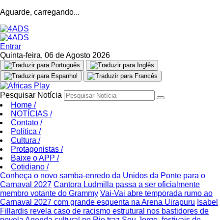
Aguarde, carregando...
Entrar
Quinta-feira, 06 de Agosto 2026
Pesquisar Notícia
Home
/
NOTÍCIAS
/
Contato
/
Política
/
Cultura
/
Protagonistas
/
Baixe o APP
/
Cotidiano
/
Conheça o novo samba-enredo da Unidos da Ponte para o
Carnaval 2027
Cantora Ludmilla passa a ser oficialmente
membro votante do Grammy
Vai-Vai abre temporada rumo ao
Carnaval 2027 com grande esquenta na Arena Uirapuru
Isabel
Fillardis revela caso de racismo estrutural nos bastidores de
novela
Agenda cultural no Rio traz Seu Jorge, festivais de