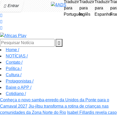
Entrar
Pesquisar Notícia
Home
/
NOTÍCIAS
/
Contato
/
Política
/
Cultura
/
Protagonistas
/
Baixe o APP
/
Cotidiano
/
Conheça o novo samba-enredo da Unidos da Ponte para o
Carnaval 2027
Jiu-jítsu transforma a rotina de crianças nas
comunidades da Zona Norte do Rio
Isabel Fillardis revela caso