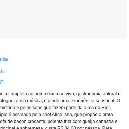
aíba
ro
5?
cia completa ao unir música ao vivo, gastronomia autoral e
alogar com a música, criando uma experiência sensorial. O
história e pelos sons que fazem parte da alma do Rio”,
ápio é assinado pela chef Alice Isha, que propõe o prato
ofa de bacon crocante, polenta frita com queijo canastra e
principal e sobremesa, custa R$ 84,00 por pessoa. Para