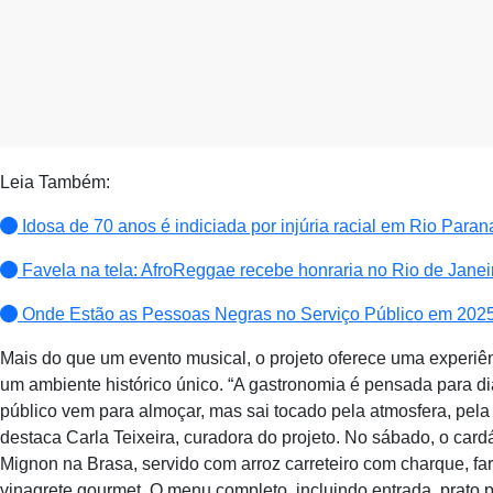
Leia Também:
Idosa de 70 anos é indiciada por injúria racial em Rio Paran
Favela na tela: AfroReggae recebe honraria no Rio de Janei
Onde Estão as Pessoas Negras no Serviço Público em 202
Mais do que um evento musical, o projeto oferece uma experiên
um ambiente histórico único. “A gastronomia é pensada para di
público vem para almoçar, mas sai tocado pela atmosfera, pela 
destaca Carla Teixeira, curadora do projeto. No sábado, o card
Mignon na Brasa, servido com arroz carreteiro com charque, far
vinagrete gourmet. O menu completo, incluindo entrada, prato 