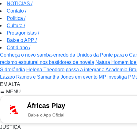
NOTÍCIAS
/
Contato
/
Política
/
Cultura
/
Protagonistas
/
Baixe o APP
/
Cotidiano
/
Conheça o novo samba-enredo da Unidos da Ponte para o Ca
racismo estrutural nos bastidores de novela
Natura Homem Iden
Sidrolândia
Helena Theodoro passa a integrar a Academia Bras
Lázaro Ramos e Samantha Jones em evento
MP investiga PMs
EM ALTA
MENU
Áfricas Play
Baixe o App Oficial
JUSTIÇA