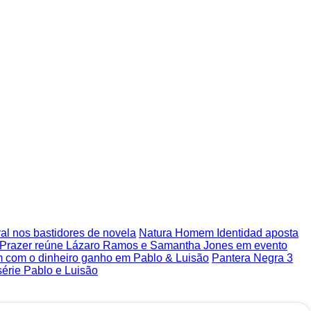
ural nos bastidores de novela
Natura Homem Identidad aposta
to Prazer reúne Lázaro Ramos e Samantha Jones em evento
am com o dinheiro ganho em Pablo & Luisão
Pantera Negra 3
série Pablo e Luisão