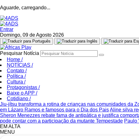
Aguarde, carregando...
Entrar
Domingo, 09 de Agosto 2026
Pesquisar Notícia
Home
/
NOTÍCIAS
/
Contato
/
Política
/
Cultura
/
Protagonistas
/
Baixe o APP
/
Cotidiano
/
Jiu-jítsu transforma a rotina de crianças nas comunidades da 
em Lázaro Ramos e famosos para o Dia dos Pais
Aline silva 
Sheron Menezzes rebate fama de antipática e justifica compor
pode contar com a participação da mutante Tempestade
Paulo 
EM ALTA
MENU