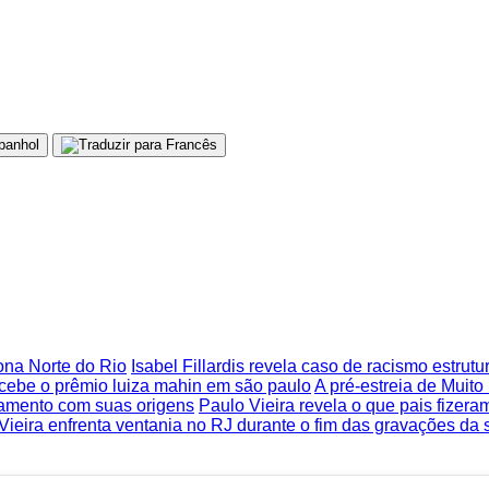
Zona Norte do Rio
Isabel Fillardis revela caso de racismo estrut
recebe o prêmio luiza mahin em são paulo
A pré-estreia de Mui
tamento com suas origens
Paulo Vieira revela o que pais fizer
Vieira enfrenta ventania no RJ durante o fim das gravações da 