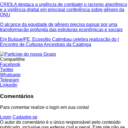
CRIOLA destaca a urgência de combater o racismo algorítmico
e a violência digital em principal conferência sobre gênero da
ONU
O alcance da equidade de gênero precisa passar por uma
transformação profunda das estruturas econômicas e sociais
Em Buíque/PE, Ecossítio Catimbau celebra realização do I
Encontro de Culturas Ancestrais da Caatinga
Compartilhe
Facebook
Twitter
Whatsapp
Telegram
LinkedIn
Comentários
Para comentar realize o login em sua conta!
Login
Cadastre-se
O autor do comentário é o único responsável pelo conteúdo
publicado, inclusive nas esferas civil e penal. Este site não se