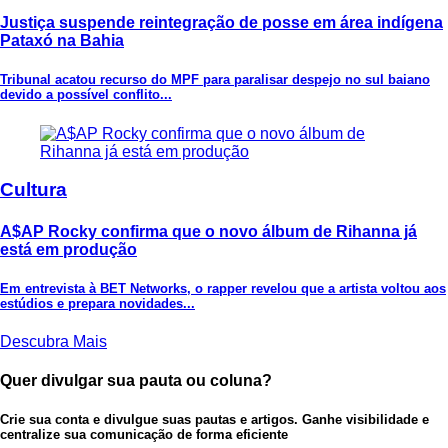
Justiça suspende reintegração de posse em área indígena
Pataxó na Bahia
Tribunal acatou recurso do MPF para paralisar despejo no sul baiano
devido a possível conflito...
Cultura
A$AP Rocky confirma que o novo álbum de Rihanna já
está em produção
Em entrevista à BET Networks, o rapper revelou que a artista voltou aos
estúdios e prepara novidades...
Descubra Mais
Quer divulgar sua pauta ou coluna?
Crie sua conta e divulgue suas pautas e artigos. Ganhe visibilidade e
centralize sua comunicação de forma eficiente