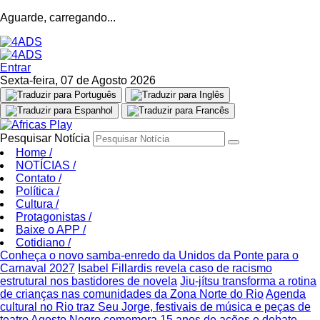
Aguarde, carregando...
Entrar
Sexta-feira, 07 de Agosto 2026
Pesquisar Notícia
Home
/
NOTÍCIAS
/
Contato
/
Política
/
Cultura
/
Protagonistas
/
Baixe o APP
/
Cotidiano
/
Conheça o novo samba-enredo da Unidos da Ponte para o
Carnaval 2027
Isabel Fillardis revela caso de racismo
estrutural nos bastidores de novela
Jiu-jítsu transforma a rotina
de crianças nas comunidades da Zona Norte do Rio
Agenda
cultural no Rio traz Seu Jorge, festivais de música e peças de
teatro
Agosto Negro comemora 15 anos de ações e debate