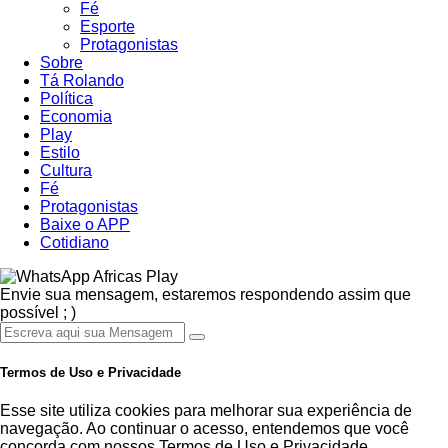
Fé
Esporte
Protagonistas
Sobre
Tá Rolando
Política
Economia
Play
Estilo
Cultura
Fé
Protagonistas
Baixe o APP
Cotidiano
Africas Play
Envie sua mensagem, estaremos respondendo assim que
possível ; )
Termos de Uso e Privacidade
Esse site utiliza cookies para melhorar sua experiência de
navegação. Ao continuar o acesso, entendemos que você
concorda com nossos Termos de Uso e Privacidade.