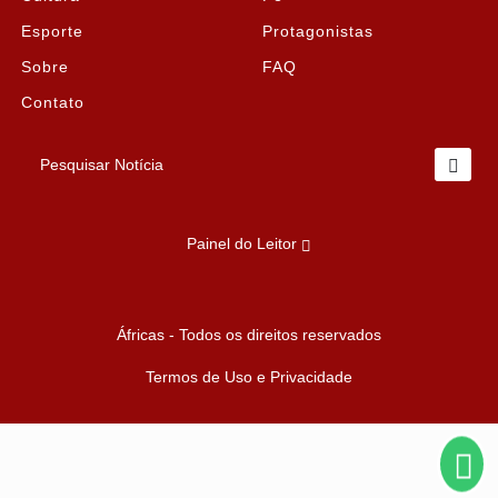
Esporte
Protagonistas
Sobre
FAQ
Contato
Pesquisar Notícia
Painel do Leitor
Termos de Uso e Privacidade
Áfricas - Todos os direitos reservados
Esse site utiliza cookies para melhorar sua experiência
de navegação. Ao continuar o acesso, entendemos
Termos de Uso e Privacidade
que você concorda com nossos Termos de Uso e
Privacidade.
PARA MAIS INFORMAÇÕES,
ACESSE NOSSOS TERMOS
CLICANDO AQUI