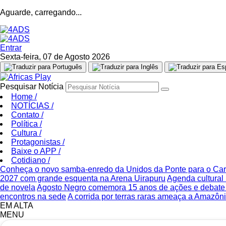
Aguarde, carregando...
Entrar
Sexta-feira, 07 de Agosto 2026
Pesquisar Notícia
Home
/
NOTÍCIAS
/
Contato
/
Política
/
Cultura
/
Protagonistas
/
Baixe o APP
/
Cotidiano
/
Conheça o novo samba-enredo da Unidos da Ponte para o Ca
2027 com grande esquenta na Arena Uirapuru
Agenda cultural 
de novela
Agosto Negro comemora 15 anos de ações e debate s
encontros na sede
A corrida por terras raras ameaça a Amazônia
EM ALTA
MENU