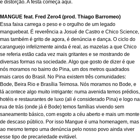
e distorção. A festa começa aqui.
MANGUE feat. Fred Zero4 (prod. Thiago Barromeo)
Essa faixa carrega o peso e o orgulho de um legado
manguebeat. É reverência a Josué de Castro e Chico Science,
mas também é grito de agora, é denúncia e dança. O ciclo do
caranguejo infelizmente ainda é real, as mazelas a que Chico
se referia estão cada vez mais gritantes e se mostrando de
diversas formas na sociedade. Algo que gosto de dizer é que
nós moramos no bairro do Pina, um dos metros quadrados
mais caros do Brasil. No Pina existem três comunidades:
Bode, Beira Rio e Brasília Teimosa. Nós moramos no Bode, e
lá acontece algo muito intrigante: numa avenida temos prédios,
hotéis e restaurantes de luxo (ali é considerado Pina) e logo na
rua de trás (onde já é Bode) temos famílias vivendo sem
saneamento básico, com esgoto a céu aberto e mais um monte
de descaso público. Por isso Mangue é uma homenagem, mas
ao mesmo tempo uma denúncia pelo nosso povo ainda viver
esse tipo de precariedade evitável.