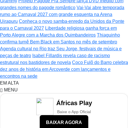
Grammy
Projeto Pagode Pra Sempre lança DVD inédito com
grandes nomes do pagode romântico
Vai-Vai abre temporada
rumo ao Carnaval 2027 com grande esquenta na Arena
Uirapuru
Conheça o novo samba-enredo da Unidos da Ponte
para o Carnaval 2027
Liberdade religiosa ganha força em
Porto Alegre com a Marcha dos Quimbandeiros
Thiaguinho
confirma turnê Bem Black em Santos no mês de setembro
Agenda cultural no Rio traz Seu Jorge, festivais de música e
peças de teatro
Isabel Fillardis revela caso de racismo
estrutural nos bastidores de novela
Coco Fulô do Barro celebra
dez anos de história em Arcoverde com lançamentos e
encontros na sede
EM ALTA
MENU
Áfricas Play
Baixe o App Oficial
BAIXAR AGORA