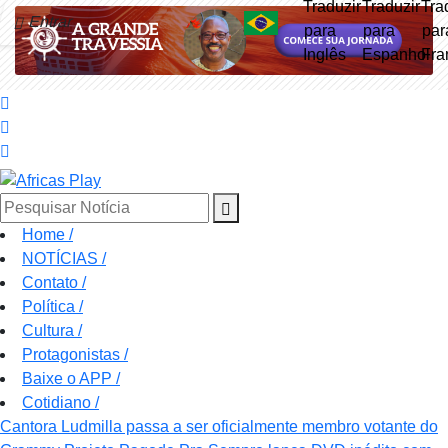
Entrar
Pesquisar Notícia
Home
/
NOTÍCIAS
/
Contato
/
Política
/
Cultura
/
Protagonistas
/
Baixe o APP
/
Cotidiano
/
Cantora Ludmilla passa a ser oficialmente membro votante do