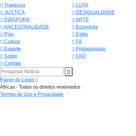
Travessia
LUTA
JUSTIÇA
DESIGUALDADE
DIÁSPORA
ARTE
ANCESTRALIDADE
Economia
Play
Estilo
Cultura
Fé
Esporte
Protagonistas
Sobre
FAQ
Contato
Pesquisar Notícia
Painel do Leitor
Áfricas - Todos os direitos reservados
Termos de Uso e Privacidade
Termos de Uso e Privacidade