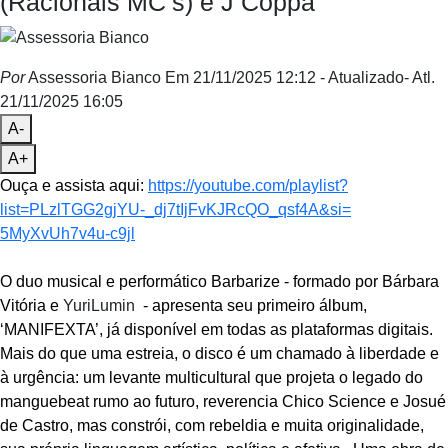
(Racionais MC’s) e J Coppa
Por
Assessoria Bianco
Em 21/11/2025 12:12
- Atualizado
- Atl.
21/11/2025 16:05
A-
A+
Ouça e assista aqui:
https://youtube.com/
playlist?
list=PLzlTGG2gjYU-_
dj7tIjFvKJRcQO_qsf4A&si=
5MyXvUh7v4u-c9jl
O duo musical e performático Barbarize - formado por Bárbara
Vitória e
YuriLumin
- apresenta seu primeiro álbum,
‘MANIFEXTA’, já disponível em todas as plataformas digitais.
Mais do que uma estreia, o disco é um chamado à liberdade e
à urgência: um levante multicultural que projeta o legado do
manguebeat rumo ao futuro, reverencia Chico Science e Josué
de Castro, mas constrói, com rebeldia e muita originalidade,