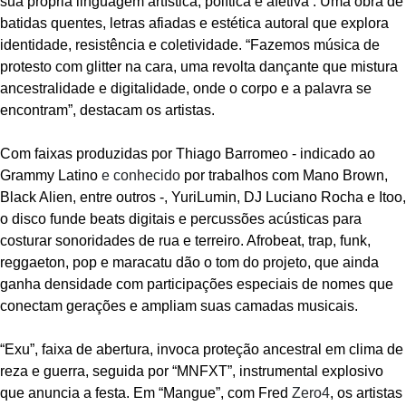
sua própria linguagem artística, política e afetiva . Uma obra de
batidas quentes, letras afiadas e estética autoral que explora
identidade, resistência e coletividade. “Fazemos música de
protesto com glitter na cara, uma revolta dançante que mistura
ancestralidade e digitalidade, onde o corpo e a palavra se
encontram”, destacam os artistas.
Com faixas produzidas por Thiago Barromeo - indicado ao
Grammy Latino
e conhecido
por trabalhos com Mano Brown,
Black Alien, entre outros -, YuriLumin, DJ Luciano Rocha e Itoo,
o disco funde beats digitais e percussões acústicas para
costurar sonoridades de rua e terreiro. Afrobeat, trap, funk,
reggaeton, pop e maracatu dão o tom do projeto, que ainda
ganha densidade com participações especiais de nomes que
conectam gerações e ampliam suas camadas musicais.
“Exu”, faixa de abertura, invoca proteção ancestral em clima de
reza e guerra, seguida por “MNFXT”, instrumental explosivo
que anuncia a festa. Em “Mangue”, com Fred
Zero4
, os artistas