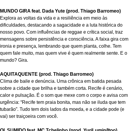
MUNDO GIRA feat. Dada Yute (prod. Thiago Barromeo)
Explora as voltas da vida e a resiliência em meio às
dificuldades, destacando a sagacidade e a luta histórica do
nosso povo. Com influências de reggae e crítica social, traz
mensagens sobre persistência e consciência. A faixa gira com
ironia e presença, lembrando que quem planta, colhe. Tem
quem fale muito, mas quem vive é quem realmente sente. E o
mundo? Gira.
AQUITAQUENTE (prod. Thiago Barromeo)
Clima de baile e denúncia. Uma crônica em batida pesada
sobre a cidade que brilha e também corta. Recife é cenário,
calor e pulsação. É o som que mexe com o corpo e avisa com
urgência: “Recife tem praia bonita, mas não se iluda que tem
tubarão”. Tudo tem dois lados da moeda, e a cidade pode (e
vai) ser traiçoeira com você.
OI, SUMIDO feat. MC Tchelinho (prod. YuriLumin/Itoo)