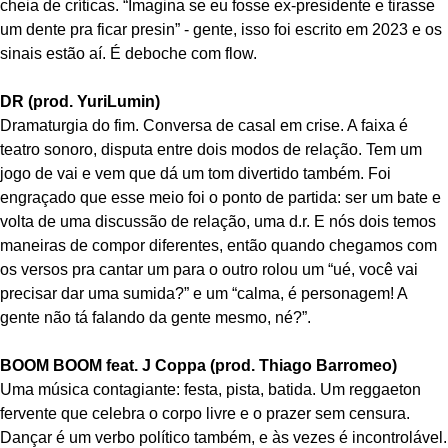
cheia de críticas. “Imagina se eu fosse ex-presidente e tirasse
um dente pra ficar presin” - gente, isso foi escrito em 2023 e os
sinais estão aí. É deboche com flow.
DR (prod. YuriLumin)
Dramaturgia do fim. Conversa de casal em crise. A faixa é
teatro sonoro, disputa entre dois modos de relação. Tem um
jogo de vai e vem que dá um tom divertido também. Foi
engraçado que esse meio foi o ponto de partida: ser um bate e
volta de uma discussão de relação, uma d.r. E nós dois temos
maneiras de compor diferentes, então quando chegamos com
os versos pra cantar um para o outro rolou um “ué, você vai
precisar dar uma sumida?” e um “calma, é personagem! A
gente não tá falando da gente mesmo, né?”.
BOOM BOOM feat. J Coppa (prod. Thiago Barromeo)
Uma música contagiante: festa, pista, batida. Um reggaeton
fervente que celebra o corpo livre e o prazer sem censura.
Dançar é um verbo político também, e às vezes é incontrolável.