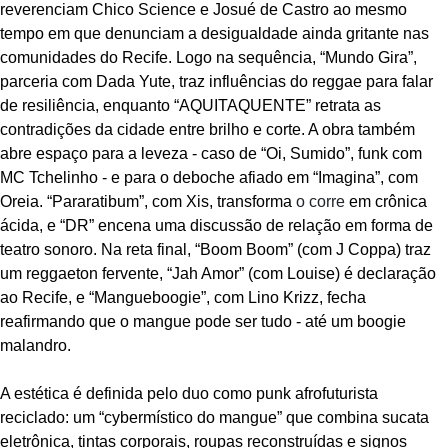
reverenciam Chico Science e Josué de Castro ao mesmo
tempo em que denunciam a desigualdade ainda gritante nas
comunidades do Recife. Logo na sequência, “Mundo Gira”,
parceria com Dada Yute, traz influências do reggae para falar
de resiliência, enquanto “AQUITAQUENTE” retrata as
contradições da cidade entre brilho e corte. A obra também
abre espaço para a leveza - caso de “Oi, Sumido”, funk com
MC Tchelinho - e para o deboche afiado em “Imagina”, com
Oreia. “Pararatibum”, com Xis, transforma
o corre
em crônica
ácida, e “DR” encena uma discussão de relação em forma de
teatro sonoro. Na reta final, “Boom Boom” (com J Coppa) traz
um reggaeton fervente, “Jah Amor” (com Louise) é declaração
ao Recife, e “Mangueboogie”, com Lino Krizz, fecha
reafirmando que o mangue pode ser tudo - até um boogie
malandro.
A estética é definida pelo duo como punk afrofuturista
reciclado: um “cybermístico do mangue” que combina sucata
eletrônica, tintas corporais, roupas reconstruídas e signos