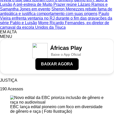
Luisão
A pré-estreia de Muito Prazer reúne Lázaro Ramos e
Samantha Jones em evento
Sheron Menezzes rebate fama de
antipática e justifica comportamento com suas origens
Paulo
Vieira enfrenta ventania no RJ durante o fim das gravações da
série Pablo e Luisão
Morre Ricardo Fernandes, ex-diretor de
carnaval da escola Unidos da Tijuca
EM ALTA
MENU
Áfricas Play
Baixe o App Oficial
BAIXAR AGORA
JUSTIÇA
190
Acessos
EBC lança edital pioneiro com foco em diversidade
de gênero e raça ( Foto Ilustração)