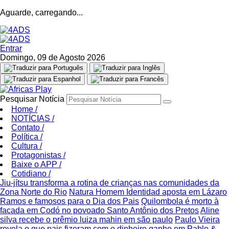
Aguarde, carregando...
Entrar
Domingo, 09 de Agosto 2026
Pesquisar Notícia
Home
/
NOTÍCIAS
/
Contato
/
Política
/
Cultura
/
Protagonistas
/
Baixe o APP
/
Cotidiano
/
Jiu-jítsu transforma a rotina de crianças nas comunidades da
Zona Norte do Rio
Natura Homem Identidad aposta em Lázaro
Ramos e famosos para o Dia dos Pais
Quilombola é morto à
facada em Codó no povoado Santo Antônio dos Pretos
Aline
silva recebe o prêmio luiza mahin em são paulo
Paulo Vieira
revela o que pais fizeram com o dinheiro ganho em Pablo &