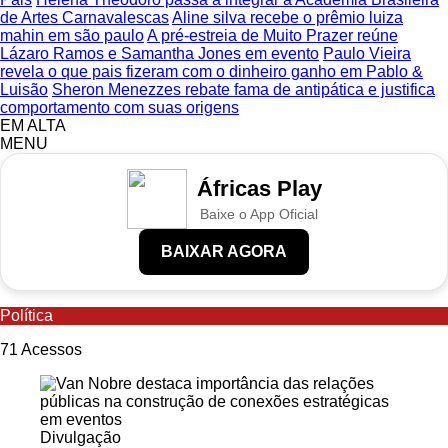
de Artes Carnavalescas
Aline silva recebe o prêmio luiza
mahin em são paulo
A pré-estreia de Muito Prazer reúne
Lázaro Ramos e Samantha Jones em evento
Paulo Vieira
revela o que pais fizeram com o dinheiro ganho em Pablo &
Luisão
Sheron Menezzes rebate fama de antipática e justifica
comportamento com suas origens
EM ALTA
MENU
Áfricas Play
Baixe o App Oficial
BAIXAR AGORA
Política
71
Acessos
Divulgação