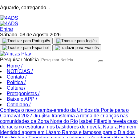
Aguarde, carregando...
Entrar
Sábado, 08 de Agosto 2026
Pesquisar Notícia
Home
/
NOTÍCIAS
/
Contato
/
Política
/
Cultura
/
Protagonistas
/
Baixe o APP
/
Cotidiano
/
Conheça o novo samba-enredo da Unidos da Ponte para o
Carnaval 2027
Jiu-jítsu transforma a rotina de crianças nas
comunidades da Zona Norte do Rio
Isabel Fillardis revela caso
de racismo estrutural nos bastidores de novela
Natura Homem
Identidad aposta em Lázaro Ramos e famosos para o Dia dos
Pais
Helena Theodoro passa a integrar a Academia Brasileira