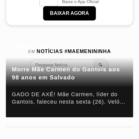
Baixe o App Oficial
BAIXAR AGORA
🕊️ Mãe Carmen | Luto no Axé
NOTÍCIAS
#MAEMENININHA
EM
🔍
Morre Mãe Carmen do Gantois aos
98 anos em Salvado
GADO DE AXÉ! Mãe Carmen, líder do
Gantois, faleceu nesta sexta (26). Velório
ocorre hoje no terreiro e sepultamento
será no sábado (27) em Salvador.