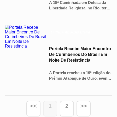
A 18ª Caminhada em Defesa da
Liberdade Religiosa, no Rio, terá
uma pesquisa para mapear casos
de intolerância e orientar políticas
públicas. (@ivanirdossantos.rio)
Cultura Afro-Brasileira
Portela Recebe Maior Encontro
De Curimbeiros Do Brasil Em
Noite De Resistência
A Portela recebeu a 19ª edição do
Prêmio Atabaque de Ouro, evento
que celebra a música e a
religiosidade de matriz africana
com curimbeiros de todo o Brasil.
<<
1
2
>>