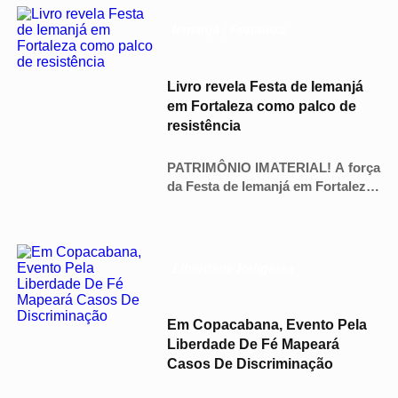
sábado (27) em Salvador.
Iemanjá | Fortaleza
Livro revela Festa de Iemanjá
em Fortaleza como palco de
resistência
PATRIMÔNIO IMATERIAL! A força
da Festa de Iemanjá em Fortaleza
vira livro. 📖 A geógrafa Ilaina
Damasceno investiga como
religiões de matriz africana
reinventam narrativas na Praia de
Liberdade Religiosa
Iracema. O ritual é um ato de
visibilidade e luta por direitos. 🔥
Conheça “Iemanjá em Mares
Em Copacabana, Evento Pela
Verdes” e a conexão da devoção à
Liberdade De Fé Mapeará
Grande Mãe com as identidades!
Casos De Discriminação
@ilainadamasceno