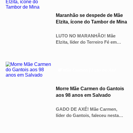
Maranhão se despede de Mãe
Elzita, ícone do Tambor de Mina
LUTO NO MARANHÃO! Mãe
Elzita, líder do Terreiro Fé em
Deus, faleceu aos 91 anos. O
sepultamento ocorreu no dia 25
em São Luís. Conheça seu legado.
🕊️ Mãe Carmen | Luto no Axé
Morre Mãe Carmen do Gantois
aos 98 anos em Salvado
GADO DE AXÉ! Mãe Carmen,
líder do Gantois, faleceu nesta
sexta (26). Velório ocorre hoje no
terreiro e sepultamento será no