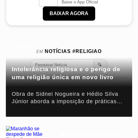
Baixe o App Oficial
BAIXAR AGORA
Cultura
NOTÍCIAS
#RELIGIAO
EM
🔍
Intolerância religiosa e o perigo de
uma religião única em novo livro
Obra de Sidnei Nogueira e Hédio Silva
Júnior aborda a imposição de práticas
teológicas particulares e os riscos ao
Estado laico brasileiro.
🕯️Mãe Elzita | Luto no Tambor