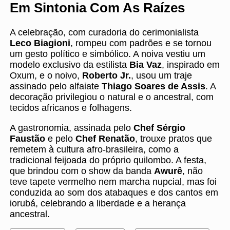
Em Sintonia Com As Raízes
A celebração, com curadoria do cerimonialista
Leco Biagioni
, rompeu com padrões e se tornou
um gesto político e simbólico. A noiva vestiu um
modelo exclusivo da estilista
Bia Vaz
, inspirado em
Oxum, e o noivo,
Roberto Jr.
, usou um traje
assinado pelo alfaiate
Thiago Soares de Assis
. A
decoração privilegiou o natural e o ancestral, com
tecidos africanos e folhagens.
A gastronomia, assinada pelo
Chef Sérgio
Faustão
e pelo
Chef Renatão
, trouxe pratos que
remetem à cultura afro-brasileira, como a
tradicional feijoada do próprio quilombo. A festa,
que brindou com o show da banda
Awurê
, não
teve tapete vermelho nem marcha nupcial, mas foi
conduzida ao som dos atabaques e dos cantos em
iorubá, celebrando a liberdade e a herança
ancestral.