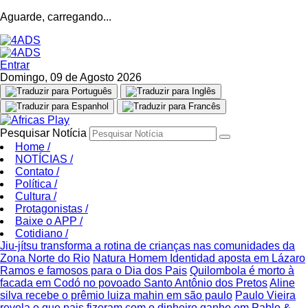
Aguarde, carregando...
Entrar
Domingo, 09 de Agosto 2026
Pesquisar Notícia
Home
/
NOTÍCIAS
/
Contato
/
Política
/
Cultura
/
Protagonistas
/
Baixe o APP
/
Cotidiano
/
Jiu-jítsu transforma a rotina de crianças nas comunidades da
Zona Norte do Rio
Natura Homem Identidad aposta em Lázaro
Ramos e famosos para o Dia dos Pais
Quilombola é morto à
facada em Codó no povoado Santo Antônio dos Pretos
Aline
silva recebe o prêmio luiza mahin em são paulo
Paulo Vieira
revela o que pais fizeram com o dinheiro ganho em Pablo &