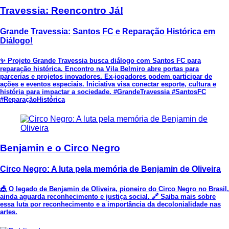
Travessia: Reencontro Já!
Grande Travessia: Santos FC e Reparação Histórica em
Diálogo!
✨ Projeto Grande Travessia busca diálogo com Santos FC para
reparação histórica. Encontro na Vila Belmiro abre portas para
parcerias e projetos inovadores. Ex-jogadores podem participar de
ações e eventos especiais. Iniciativa visa conectar esporte, cultura e
história para impactar a sociedade. #GrandeTravessia #SantosFC
#ReparaçãoHistórica
Benjamin e o Circo Negro
Circo Negro: A luta pela memória de Benjamin de Oliveira
🎪 O legado de Benjamin de Oliveira, pioneiro do Circo Negro no Brasil,
ainda aguarda reconhecimento e justiça social. 🔗 Saiba mais sobre
essa luta por reconhecimento e a importância da decolonialidade nas
artes.