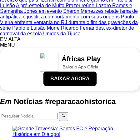
Luisão
A pré-estreia de Muito Prazer reúne Lázaro Ramos e
Samantha Jones em evento
Sheron Menezzes rebate fama de
antipática e justifica comportamento com suas origens
Paulo
Vieira enfrenta ventania no RJ durante o fim das gravações da
série Pablo e Luisão
Morre Ricardo Fernandes, ex-diretor de
carnaval da escola Unidos da Tijuca
EM ALTA
MENU
Áfricas Play
Baixe o App Oficial
BAIXAR AGORA
Em
Notícias
#reparacaohistorica
🔍