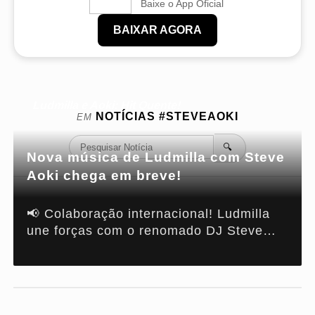
Baixe o App Oficial
BAIXAR AGORA
Ludmilla e Aoki: Hit Quente!
NOTÍCIAS
#STEVEAOKI
EM
🔍
Nova música de Ludmilla com Steve
Aoki chega em breve!
📢 Colaboração internacional! Ludmilla
une forças com o renomado DJ Steve
Aoki para lançar um novo hit em março.
🔥 🎵 Parceria aguardada! O público já
teve uma prévia da música, e a
expectativa só aumenta. Fique por
dentro! #Ludmilla #SteveAoki #Música