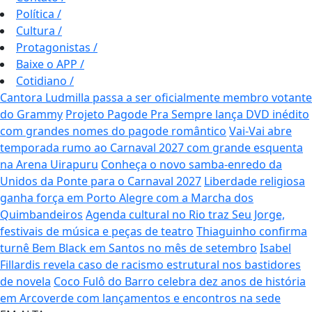
Política
/
Cultura
/
Protagonistas
/
Baixe o APP
/
Cotidiano
/
Cantora Ludmilla passa a ser oficialmente membro votante
do Grammy
Projeto Pagode Pra Sempre lança DVD inédito
com grandes nomes do pagode romântico
Vai-Vai abre
temporada rumo ao Carnaval 2027 com grande esquenta
na Arena Uirapuru
Conheça o novo samba-enredo da
Unidos da Ponte para o Carnaval 2027
Liberdade religiosa
ganha força em Porto Alegre com a Marcha dos
Quimbandeiros
Agenda cultural no Rio traz Seu Jorge,
festivais de música e peças de teatro
Thiaguinho confirma
turnê Bem Black em Santos no mês de setembro
Isabel
Fillardis revela caso de racismo estrutural nos bastidores
de novela
Coco Fulô do Barro celebra dez anos de história
em Arcoverde com lançamentos e encontros na sede