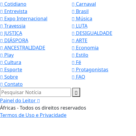
Cotidiano
Carnaval
Entrevista
Brasil
Expo Internacional
Música
Travessia
LUTA
JUSTIÇA
DESIGUALDADE
DIÁSPORA
ARTE
ANCESTRALIDADE
Economia
Play
Estilo
Cultura
Fé
Esporte
Protagonistas
Sobre
FAQ
Contato
Pesquisar Notícia
Painel do Leitor
Áfricas - Todos os direitos reservados
Termos de Uso e Privacidade