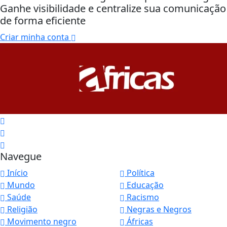
Ganhe visibilidade e centralize sua comunicação
de forma eficiente
Criar minha conta
Navegue
Início
Política
Mundo
Educação
Saúde
Racismo
Religião
Negras e Negros
Movimento negro
Áfricas