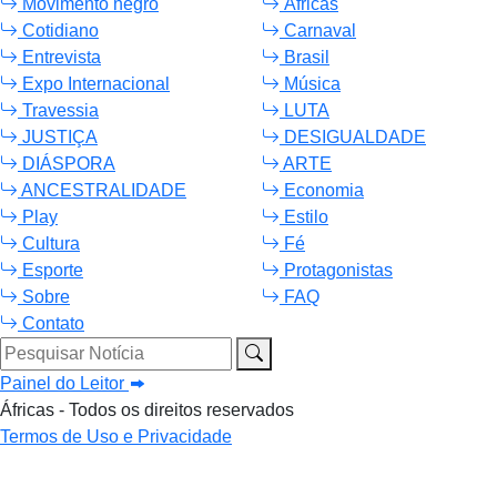
Movimento negro
Áfricas
Cotidiano
Carnaval
Entrevista
Brasil
Expo Internacional
Música
Travessia
LUTA
JUSTIÇA
DESIGUALDADE
DIÁSPORA
ARTE
ANCESTRALIDADE
Economia
Play
Estilo
Cultura
Fé
Esporte
Protagonistas
Sobre
FAQ
Contato
Pesquisar Notícia
Painel do Leitor
Áfricas - Todos os direitos reservados
Termos de Uso e Privacidade