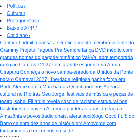
Política
/
Cultura
/
Protagonistas
/
Baixe o APP
/
Cotidiano
/
Cantora Ludmilla passa a ser oficialmente membro votante do
Grammy
Projeto Pagode Pra Sempre lança DVD inédito com
grandes nomes do pagode romântico
Vai-Vai abre temporada
rumo ao Carnaval 2027 com grande esquenta na Arena
Uirapuru
Conheça o novo samba-enredo da Unidos da Ponte
para o Carnaval 2027
Liberdade religiosa ganha força em
Porto Alegre com a Marcha dos Quimbandeiros
Agenda
cultural no Rio traz Seu Jorge, festivais de música e peças de
teatro
Isabel Fillardis revela caso de racismo estrutural nos
bastidores de novela
A corrida por terras raras ameaça a
Amazônia e povos tradicionais, alerta sociólogo
Coco Fulô do
Barro celebra dez anos de história em Arcoverde com
lançamentos e encontros na sede