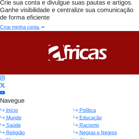
Crie sua conta e divulgue suas pautas e artigos.
Ganhe visibilidade e centralize sua comunicação
de forma eficiente
Criar minha conta
Navegue
Início
Política
Mundo
Educação
Saúde
Racismo
Religião
Negras e Negros