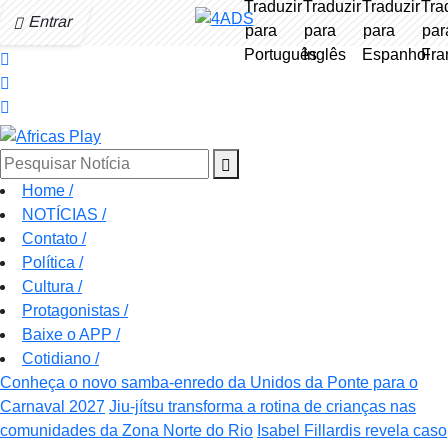
Entrar
Pesquisar Notícia
Home
/
NOTÍCIAS
/
Contato
/
Política
/
Cultura
/
Protagonistas
/
Baixe o APP
/
Cotidiano
/
Conheça o novo samba-enredo da Unidos da Ponte para o
Carnaval 2027
Jiu-jítsu transforma a rotina de crianças nas
comunidades da Zona Norte do Rio
Isabel Fillardis revela caso