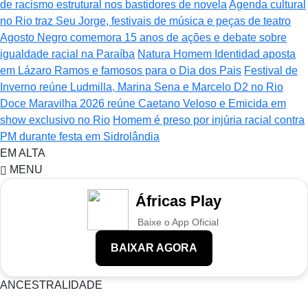
de racismo estrutural nos bastidores de novela
Agenda cultural
no Rio traz Seu Jorge, festivais de música e peças de teatro
Agosto Negro comemora 15 anos de ações e debate sobre
igualdade racial na Paraíba
Natura Homem Identidad aposta
em Lázaro Ramos e famosos para o Dia dos Pais
Festival de
Inverno reúne Ludmilla, Marina Sena e Marcelo D2 no Rio
Doce Maravilha 2026 reúne Caetano Veloso e Emicida em
show exclusivo no Rio
Homem é preso por injúria racial contra
PM durante festa em Sidrolândia
EM ALTA
MENU
Áfricas Play
Baixe o App Oficial
BAIXAR AGORA
ANCESTRALIDADE