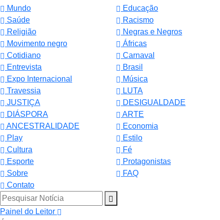
Mundo
Educação
Saúde
Racismo
Religião
Negras e Negros
Movimento negro
Áfricas
Cotidiano
Carnaval
Entrevista
Brasil
Expo Internacional
Música
Travessia
LUTA
JUSTIÇA
DESIGUALDADE
DIÁSPORA
ARTE
ANCESTRALIDADE
Economia
Play
Estilo
Cultura
Fé
Esporte
Protagonistas
Sobre
FAQ
Contato
Pesquisar Notícia
Painel do Leitor