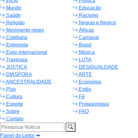
Início
Política
Mundo
Educação
Saúde
Racismo
Religião
Negras e Negros
Movimento negro
Áfricas
Cotidiano
Carnaval
Entrevista
Brasil
Expo Internacional
Música
Travessia
LUTA
JUSTIÇA
DESIGUALDADE
DIÁSPORA
ARTE
ANCESTRALIDADE
Economia
Play
Estilo
Cultura
Fé
Esporte
Protagonistas
Sobre
FAQ
Contato
Pesquisar Notícia
Painel do Leitor