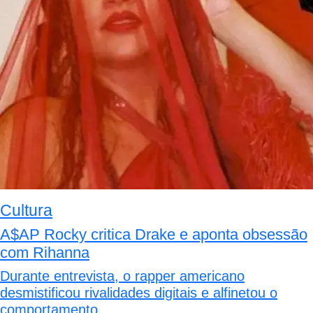
Cultura
A$AP Rocky critica Drake e aponta obsessão
com Rihanna
Durante entrevista, o rapper americano
desmistificou rivalidades digitais e alfinetou o
comportamento...