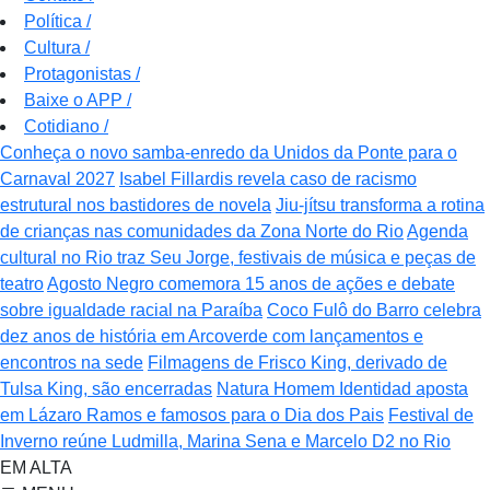
Política
/
Cultura
/
Protagonistas
/
Baixe o APP
/
Cotidiano
/
Conheça o novo samba-enredo da Unidos da Ponte para o
Carnaval 2027
Isabel Fillardis revela caso de racismo
estrutural nos bastidores de novela
Jiu-jítsu transforma a rotina
de crianças nas comunidades da Zona Norte do Rio
Agenda
cultural no Rio traz Seu Jorge, festivais de música e peças de
teatro
Agosto Negro comemora 15 anos de ações e debate
sobre igualdade racial na Paraíba
Coco Fulô do Barro celebra
dez anos de história em Arcoverde com lançamentos e
encontros na sede
Filmagens de Frisco King, derivado de
Tulsa King, são encerradas
Natura Homem Identidad aposta
em Lázaro Ramos e famosos para o Dia dos Pais
Festival de
Inverno reúne Ludmilla, Marina Sena e Marcelo D2 no Rio
EM ALTA