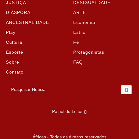
JUSTIÇA
DESIGUALDADE
DIÁSPORA
ARTE
ANCESTRALIDADE
Economia
Play
Estilo
Cultura
Fé
Esporte
Protagonistas
Sobre
FAQ
Contato
Pesquisar Notícia
Painel do Leitor
Termos de Uso e Privacidade
Áfricas - Todos os direitos reservados
Esse site utiliza cookies para melhorar sua experiência