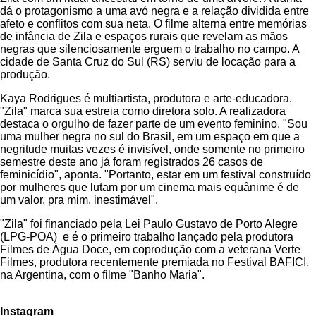
dá o protagonismo a uma avó negra e a relação dividida entre
afeto e conflitos com sua neta. O filme alterna entre memórias
de infância de Zila e espaços rurais que revelam as mãos
negras que silenciosamente erguem o trabalho no campo. A
cidade de Santa Cruz do Sul (RS) serviu de locação para a
produção.
Kaya Rodrigues é multiartista, produtora e arte-educadora.
"Zila" marca sua estreia como diretora solo. A realizadora
destaca o orgulho de fazer parte de um evento feminino. "Sou
uma mulher negra no sul do Brasil, em um espaço em que a
negritude muitas vezes é invisível, onde somente no primeiro
semestre deste ano já foram registrados 26 casos de
feminicídio", aponta. "Portanto, estar em um festival construído
por mulheres que lutam por um cinema mais equânime é de
um valor, pra mim, inestimável".
"Zila" foi financiado pela Lei Paulo Gustavo de Porto Alegre
(LPG-POA) e é o primeiro trabalho lançado pela produtora
Filmes de Água Doce, em coprodução com a veterana Verte
Filmes, produtora recentemente premiada no Festival BAFICI,
na Argentina, com o filme "Banho Maria".
Instagram