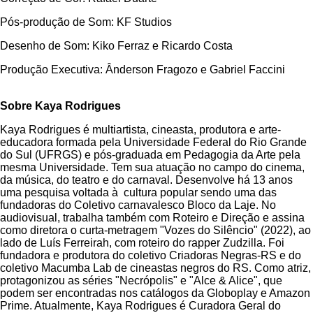
Pós-produção de Som: KF Studios
Desenho de Som: Kiko Ferraz e Ricardo Costa
Produção Executiva: Ânderson Fragozo e Gabriel Faccini
Sobre Kaya Rodrigues
Kaya Rodrigues é multiartista, cineasta, produtora e arte-
educadora formada pela Universidade Federal do Rio Grande
do Sul (UFRGS) e pós-graduada em Pedagogia da Arte pela
mesma Universidade. Tem sua atuação no campo do cinema,
da música, do teatro e do carnaval. Desenvolve há 13 anos
uma pesquisa voltada à cultura popular sendo uma das
fundadoras do Coletivo carnavalesco Bloco da Laje. No
audiovisual, trabalha também com Roteiro e Direção e assina
como diretora o curta-metragem "Vozes do Silêncio" (2022), ao
lado de Luís Ferreirah, com roteiro do rapper Zudzilla. Foi
fundadora e produtora do coletivo Criadoras Negras-RS e do
coletivo Macumba Lab de cineastas negros do RS. Como atriz,
protagonizou as séries "Necrópolis" e "Alce & Alice", que
podem ser encontradas nos catálogos da Globoplay e Amazon
Prime. Atualmente, Kaya Rodrigues é Curadora Geral do