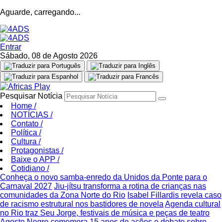
Aguarde, carregando...
Entrar
Sábado, 08 de Agosto 2026
Pesquisar Notícia
Home
/
NOTÍCIAS
/
Contato
/
Política
/
Cultura
/
Protagonistas
/
Baixe o APP
/
Cotidiano
/
Conheça o novo samba-enredo da Unidos da Ponte para o
Carnaval 2027
Jiu-jítsu transforma a rotina de crianças nas
comunidades da Zona Norte do Rio
Isabel Fillardis revela caso
de racismo estrutural nos bastidores de novela
Agenda cultural
no Rio traz Seu Jorge, festivais de música e peças de teatro
Agosto Negro comemora 15 anos de ações e debate sobre