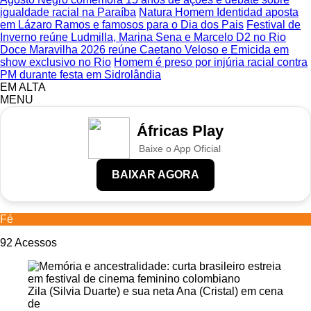
igualdade racial na Paraíba
Natura Homem Identidad aposta
em Lázaro Ramos e famosos para o Dia dos Pais
Festival de
Inverno reúne Ludmilla, Marina Sena e Marcelo D2 no Rio
Doce Maravilha 2026 reúne Caetano Veloso e Emicida em
show exclusivo no Rio
Homem é preso por injúria racial contra
PM durante festa em Sidrolândia
EM ALTA
MENU
Áfricas Play
Baixe o App Oficial
BAIXAR AGORA
Fé
92
Acessos
Zila (Silvia Duarte) e sua neta Ana (Cristal) em cena
de