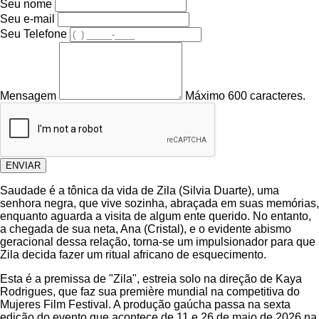
Seu nome
Seu e-mail
Seu Telefone
Mensagem
Máximo 600 caracteres.
ENVIAR
Saudade é a tônica da vida de Zila (Silvia Duarte), uma
senhora negra, que vive sozinha, abraçada em suas memórias,
enquanto aguarda a visita de algum ente querido. No entanto,
a chegada de sua neta, Ana (Cristal), e o evidente abismo
geracional dessa relação, torna-se um impulsionador para que
Zila decida fazer um ritual africano de esquecimento.
Esta é a premissa de "Zila", estreia solo na direção de Kaya
Rodrigues, que faz sua première mundial na competitiva do
Mujeres Film Festival. A produção gaúcha passa na sexta
edição do evento que acontece de 11 e 26 de maio de 2026 na