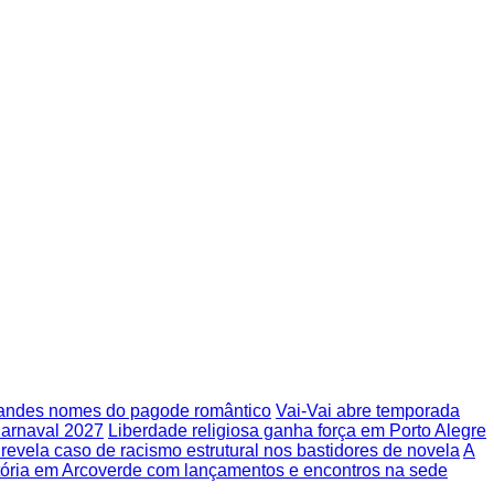
randes nomes do pagode romântico
Vai-Vai abre temporada
arnaval 2027
Liberdade religiosa ganha força em Porto Alegre
s revela caso de racismo estrutural nos bastidores de novela
A
tória em Arcoverde com lançamentos e encontros na sede