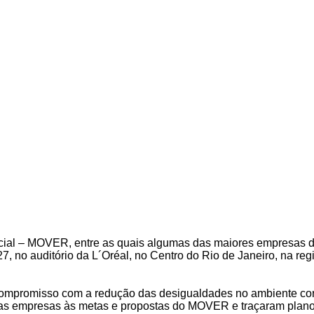
al – MOVER, entre as quais algumas das maiores empresas do 
27, no auditório da L´Oréal, no Centro do Rio de Janeiro, na 
 compromisso com a redução das desigualdades no ambiente cor
o das empresas às metas e propostas do MOVER e traçaram plan