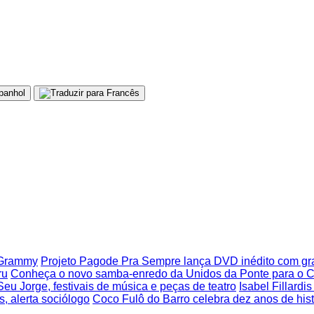
o Grammy
Projeto Pagode Pra Sempre lança DVD inédito com g
ru
Conheça o novo samba-enredo da Unidos da Ponte para o C
Seu Jorge, festivais de música e peças de teatro
Isabel Fillardi
, alerta sociólogo
Coco Fulô do Barro celebra dez anos de his