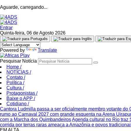
Aguarde, carregando...
Entrar
Quinta-feira, 06 de Agosto 2026
Powered by
Translate
Pesquisar Notícia
Home
/
NOTÍCIAS
/
Contato
/
Política
/
Cultura
/
Protagonistas
/
Baixe o APP
/
Cotidiano
/
Cantora Ludmilla passa a ser oficialmente membro votante d
rumo ao Carnaval 2027 com grande esquenta na Arena Uirapu
com a Marcha dos Quimbandeiros
Agenda cultural no Rio traz 
corrida por terras raras ameaça a Amazônia e povos tradicionais
EM ALTA