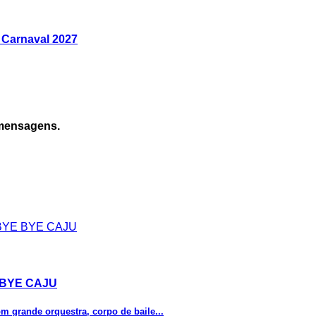
 Carnaval 2027
 mensagens.
E BYE CAJU
m grande orquestra, corpo de baile...