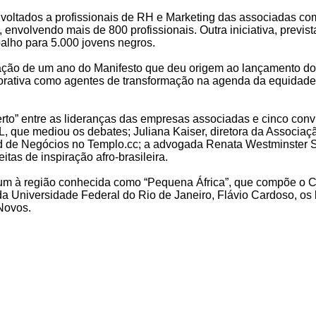
os voltados a profissionais de RH e Marketing das associadas 
o, envolvendo mais de 800 profissionais. Outra iniciativa, pre
alho para 5.000 jovens negros.
ação de um ano do Manifesto que deu origem ao lançamento 
borativa como agentes de transformação na agenda da equidade 
to” entre as lideranças das empresas associadas e cinco convid
L, que mediou os debates; Juliana Kaiser, diretora da Associa
ead de Negócios no Templo.cc; a advogada Renata Westminster 
tas de inspiração afro-brasileira.
Fórum à região conhecida como “Pequena África”, que compõe o 
a Universidade Federal do Rio de Janeiro, Flávio Cardoso, os l
Novos.