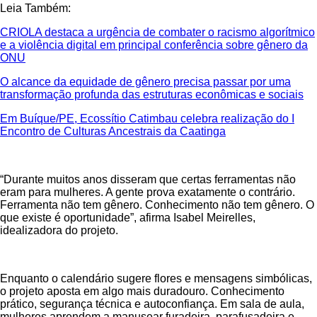
Leia Também:
CRIOLA destaca a urgência de combater o racismo algorítmico
e a violência digital em principal conferência sobre gênero da
ONU
O alcance da equidade de gênero precisa passar por uma
transformação profunda das estruturas econômicas e sociais
Em Buíque/PE, Ecossítio Catimbau celebra realização do I
Encontro de Culturas Ancestrais da Caatinga
“Durante muitos anos disseram que certas ferramentas não
eram para mulheres. A gente prova exatamente o contrário.
Ferramenta não tem gênero. Conhecimento não tem gênero. O
que existe é oportunidade”, afirma Isabel Meirelles,
idealizadora do projeto.
Enquanto o calendário sugere flores e mensagens simbólicas,
o projeto aposta em algo mais duradouro. Conhecimento
prático, segurança técnica e autoconfiança. Em sala de aula,
mulheres aprendem a manusear furadeira, parafusadeira e