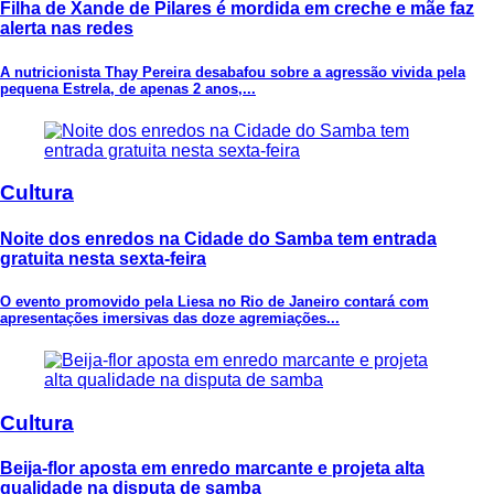
Filha de Xande de Pilares é mordida em creche e mãe faz
alerta nas redes
A nutricionista Thay Pereira desabafou sobre a agressão vivida pela
pequena Estrela, de apenas 2 anos,...
Cultura
Noite dos enredos na Cidade do Samba tem entrada
gratuita nesta sexta-feira
O evento promovido pela Liesa no Rio de Janeiro contará com
apresentações imersivas das doze agremiações...
Cultura
Beija-flor aposta em enredo marcante e projeta alta
qualidade na disputa de samba