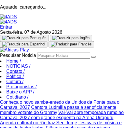
Aguarde, carregando...
Entrar
Sexta-feira, 07 de Agosto 2026
Pesquisar Notícia
Home
/
NOTÍCIAS
/
Contato
/
Política
/
Cultura
/
Protagonistas
/
Baixe o APP
/
Cotidiano
/
Conheça o novo samba-enredo da Unidos da Ponte para o
Carnaval 2027
Cantora Ludmilla passa a ser oficialmente
membro votante do Grammy
Vai-Vai abre temporada rumo ao
Carnaval 2027 com grande esquenta na Arena Uirapuru
Agenda cultural no Rio traz Seu Jorge, festivais de música e
peças de teatro
Isabel Fillardis revela caso de racismo