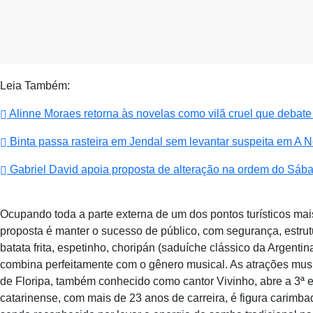
Leia Também:
Alinne Moraes retorna às novelas como vilã cruel que debat
Binta passa rasteira em Jendal sem levantar suspeita em A 
Gabriel David apoia proposta de alteração na ordem do Sá
Ocupando toda a parte externa de um dos pontos turísticos mai
proposta é manter o sucesso de público, com segurança, estru
batata frita, espetinho, choripán (saduíche clássico da Argentin
combina perfeitamente com o gênero musical. As atrações musi
de Floripa, também conhecido como cantor Vivinho, abre a 3ª
catarinense, com mais de 23 anos de carreira, é figura carimb