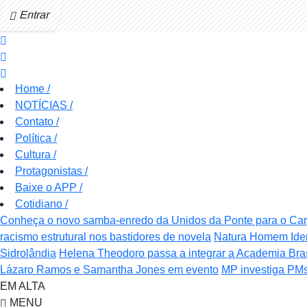
Entrar
Home
/
NOTÍCIAS
/
Contato
/
Política
/
Cultura
/
Protagonistas
/
Baixe o APP
/
Cotidiano
/
Conheça o novo samba-enredo da Unidos da Ponte para o Ca
racismo estrutural nos bastidores de novela
Natura Homem Iden
Sidrolândia
Helena Theodoro passa a integrar a Academia Bras
Lázaro Ramos e Samantha Jones em evento
MP investiga PMs
EM ALTA
MENU