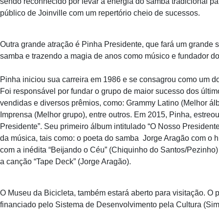
sendo reconhecido por levar a energia do samba tradicional pa
público de Joinville com um repertório cheio de sucessos.
Outra grande atração é Pinha Presidente, que fará um grande
samba e trazendo a magia de anos como músico e fundador d
Pinha iniciou sua carreira em 1986 e se consagrou como um d
Foi responsável por fundar o grupo de maior sucesso dos últim
vendidas e diversos prêmios, como: Grammy Latino (Melhor ál
Imprensa (Melhor grupo), entre outros. Em 2015, Pinha, estreou
Presidente”. Seu primeiro álbum intitulado “O Nosso President
da música, tais como: o poeta do samba Jorge Aragão com o hit
com a inédita “Beĳando o Céu” (Chiquinho do Santos/Pezinho) 
a canção “Tape Deck” (Jorge Aragão).
O Museu da Bicicleta, também estará aberto para visitação. O 
financiado pelo Sistema de Desenvolvimento pela Cultura (Simd