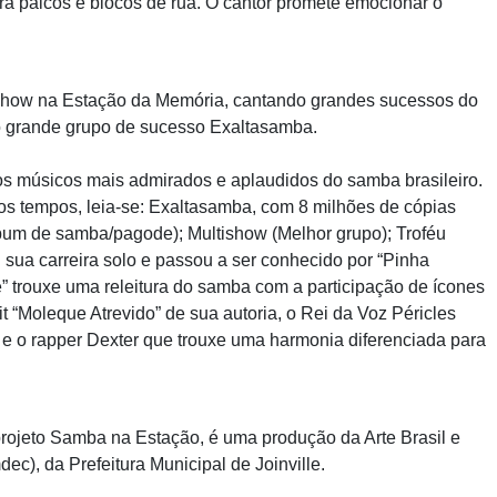
ra palcos e blocos de rua. O cantor promete emocionar o
 show na Estação da Memória, cantando grandes sucessos do
o grande grupo de sucesso Exaltasamba.
os músicos mais admirados e aplaudidos do samba brasileiro.
os tempos, leia-se: Exaltasamba, com 8 milhões de cópias
bum de samba/pagode); Multishow (Melhor grupo); Troféu
 sua carreira solo e passou a ser conhecido por “Pinha
e” trouxe uma releitura do samba com a participação de ícones
 “Moleque Atrevido” de sua autoria, o Rei da Voz Péricles
e o rapper Dexter que trouxe uma harmonia diferenciada para
projeto Samba na Estação, é uma produção da Arte Brasil e
ec), da Prefeitura Municipal de Joinville.