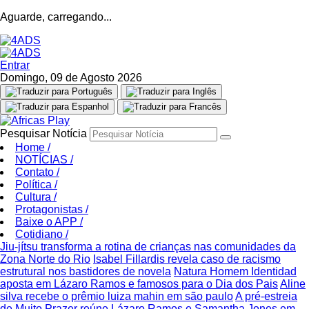
Aguarde, carregando...
Entrar
Domingo, 09 de Agosto 2026
Pesquisar Notícia
Home
/
NOTÍCIAS
/
Contato
/
Política
/
Cultura
/
Protagonistas
/
Baixe o APP
/
Cotidiano
/
Jiu-jítsu transforma a rotina de crianças nas comunidades da
Zona Norte do Rio
Isabel Fillardis revela caso de racismo
estrutural nos bastidores de novela
Natura Homem Identidad
aposta em Lázaro Ramos e famosos para o Dia dos Pais
Aline
silva recebe o prêmio luiza mahin em são paulo
A pré-estreia
de Muito Prazer reúne Lázaro Ramos e Samantha Jones em