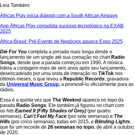
Leia Também:
Áfricas Play inicia diálogo com a South African Airways
App Áfricas Play consolida sucesso tecnológico na EXAB
2025
África-Brasil: Pré-Evento de Negócios aquece Expo 2025
Die For You
completa a jornada mais longa desde o
lançamento de um single até sua coroação no chart
Radio
Songs
, desde que a parada começou em 1990. A música
lidera a contagem mais de seis anos após seu lançamento,
desencadeado por uma onda de interação no
TikTok
nos
últimos meses, o que levou a
Republic Records
, gravadora
da
Universal Music Group
,
a promovê-lo oficialmente para as
rádios.
Essa é a quinta vez que
The Weeknd
aparece no topo da
parada
Radio Songs
. Ele também já figurou no chart com
os
hits
Earned It (Fifty Shades of Grey)
(por quatro
semanas),
Can’t Feel My Face
(por sete semanas) e
The
Hills
(por cinco semanas), todas em 2015, e
Blinding Lights
,
que foi um recorde de
26 semanas no topo
, de abril a outubro
de 2020.