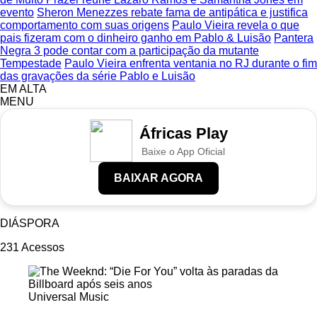
evento
Sheron Menezzes rebate fama de antipática e justifica
comportamento com suas origens
Paulo Vieira revela o que
pais fizeram com o dinheiro ganho em Pablo & Luisão
Pantera
Negra 3 pode contar com a participação da mutante
Tempestade
Paulo Vieira enfrenta ventania no RJ durante o fim
das gravações da série Pablo e Luisão
EM ALTA
MENU
Áfricas Play
Baixe o App Oficial
BAIXAR AGORA
DIÁSPORA
231
Acessos
Universal Music