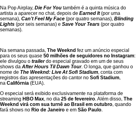
Na Pop Airplay,
Die For You
também é a quinta música do
artista a aparecer no chat, depois de
Earned It
(por uma
semana),
Can’t Feel My Face
(por quatro semanas),
Blinding
Lights
(por seis semanas) e
Save Your Tears
(por quatro
semanas).
Na semana passada,
The Weeknd
fez um anúncio especial
para os seus quase
50 milhões de seguidores no Instagram
:
ele divulgou o
trailer
do especial gravado em um de seus
shows da
After Hours Til Dawn Tour
. O longa, que ganhou o
nome de
The Weeknd: Live At Sofi Stadium
, conta com
registros das apresentações do cantor no
Sofi Stadium
,
na
Califórnia
(EUA).
O especial será exibido exclusivamente na plataforma de
streaming
HBO Max
, no dia
25 de fevereiro
. Além disso,
The
Weeknd virá com sua turnê ao Brasil em outubro
, quando
fará shows no
Rio de Janeiro
e em
São Paulo
.