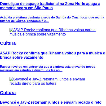
Demolição de espaço tradicional na Zona Norte apaga a
memória negra em São Paulo
Ação da prefeitura destruiu a sede do Samba do Cruz, local que reunia
futebol de várzea, candomblé e...
Cultura
A$AP Rocky confirma que Rihanna voltou para a musica e
brinca sobre vazamento
Rapper revelou em entrevista que a cantora esta gravando novos
materiais em estudio e divertiu os fas ao...
Cultura
Beyoncé e Jay-Z retornam juntos e enviam recado direto