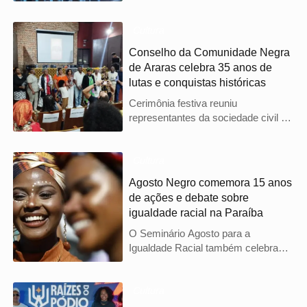
empreendedorismo, palestras sobre
igualdade racial e debates sobre
ancestralidade.
Cultura
Conselho da Comunidade Negra
de Araras celebra 35 anos de
lutas e conquistas históricas
Cerimônia festiva reuniu
representantes da sociedade civil e
parlamentares para homenagear o
trabalho contínuo pelo combate ao
preconceito no município.
Cultura
Agosto Negro comemora 15 anos
de ações e debate sobre
igualdade racial na Paraíba
O Seminário Agosto para a
Igualdade Racial também celebra
quatro décadas do movimento negro
em Campina Grande com vasta
programação cultural e educativa.
Cultura