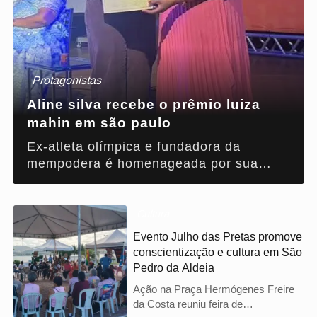
Protagonistas
Aline silva recebe o prêmio luiza
mahin em são paulo
Ex-atleta olímpica e fundadora da
mempodera é homenageada por sua
atuação na promoção da igualdade racial
e inclusão social.
Cultura
Evento Julho das Pretas promove
conscientização e cultura em São
Pedro da Aldeia
Ação na Praça Hermógenes Freire
da Costa reuniu feira de