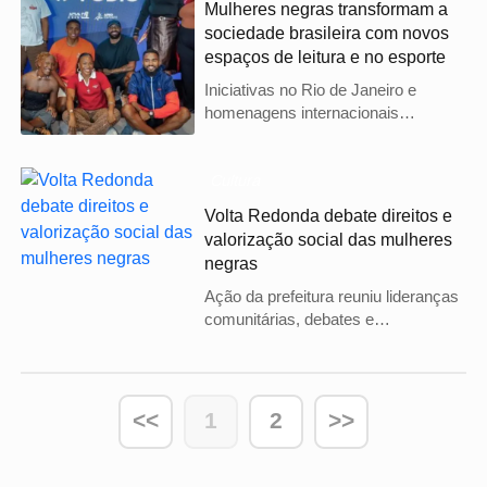
Mulheres negras transformam a
sociedade brasileira com novos
espaços de leitura e no esporte
Iniciativas no Rio de Janeiro e
homenagens internacionais
celebram o legado cultural e as
conquistas de esportistas no Dia da
Mulher Negra.
Cultura
Volta Redonda debate direitos e
valorização social das mulheres
negras
Ação da prefeitura reuniu lideranças
comunitárias, debates e
apresentações culturais para
promover a igualdade de gênero e o
combate ao racismo.
<<
1
2
>>