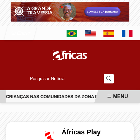
Entrar
Pesquisar Notícia
MENU
DE CRIANÇAS NAS COMUNIDADES DA ZONA NORTE DO RIO
NA
EM ALTA
Áfricas Play