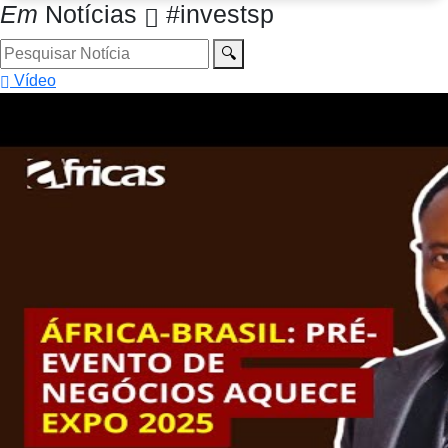
Em
Notícias
#investsp
🔍
Vídeo