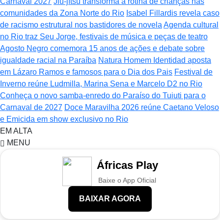
Carnaval 2027
Jiu-jítsu transforma a rotina de crianças nas
comunidades da Zona Norte do Rio
Isabel Fillardis revela caso
de racismo estrutural nos bastidores de novela
Agenda cultural
no Rio traz Seu Jorge, festivais de música e peças de teatro
Agosto Negro comemora 15 anos de ações e debate sobre
igualdade racial na Paraíba
Natura Homem Identidad aposta
em Lázaro Ramos e famosos para o Dia dos Pais
Festival de
Inverno reúne Ludmilla, Marina Sena e Marcelo D2 no Rio
Conheça o novo samba-enredo do Paraíso do Tuiuti para o
Carnaval de 2027
Doce Maravilha 2026 reúne Caetano Veloso
e Emicida em show exclusivo no Rio
EM ALTA
MENU
Áfricas Play
Baixe o App Oficial
BAIXAR AGORA