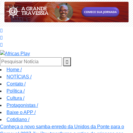
Entrar
Pesquisar Notícia
Home
/
NOTÍCIAS
/
Contato
/
Política
/
Cultura
/
Protagonistas
/
Baixe o APP
/
Cotidiano
/
Conheça o novo samba-enredo da Unidos da Ponte para o