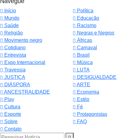
Navegue
Início
Política
Mundo
Educação
Saúde
Racismo
Religião
Negras e Negros
Movimento negro
Áfricas
Cotidiano
Carnaval
Entrevista
Brasil
Expo Internacional
Música
Travessia
LUTA
JUSTIÇA
DESIGUALDADE
DIÁSPORA
ARTE
ANCESTRALIDADE
Economia
Play
Estilo
Cultura
Fé
Esporte
Protagonistas
Sobre
FAQ
Contato
Pesquisar Notícia