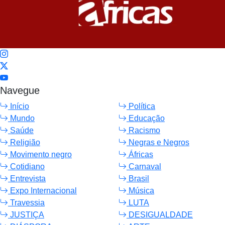
Navegue
Início
Política
Mundo
Educação
Saúde
Racismo
Religião
Negras e Negros
Movimento negro
Áfricas
Cotidiano
Carnaval
Entrevista
Brasil
Expo Internacional
Música
Travessia
LUTA
JUSTIÇA
DESIGUALDADE