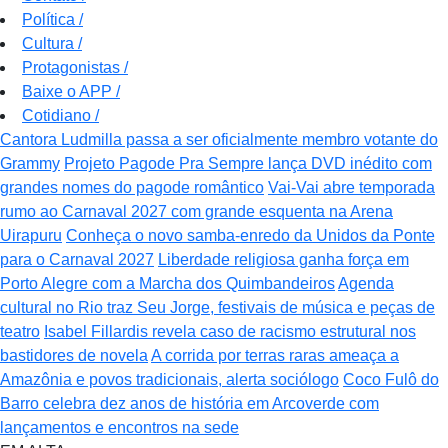
Política
/
Cultura
/
Protagonistas
/
Baixe o APP
/
Cotidiano
/
Cantora Ludmilla passa a ser oficialmente membro votante do
Grammy
Projeto Pagode Pra Sempre lança DVD inédito com
grandes nomes do pagode romântico
Vai-Vai abre temporada
rumo ao Carnaval 2027 com grande esquenta na Arena
Uirapuru
Conheça o novo samba-enredo da Unidos da Ponte
para o Carnaval 2027
Liberdade religiosa ganha força em
Porto Alegre com a Marcha dos Quimbandeiros
Agenda
cultural no Rio traz Seu Jorge, festivais de música e peças de
teatro
Isabel Fillardis revela caso de racismo estrutural nos
bastidores de novela
A corrida por terras raras ameaça a
Amazônia e povos tradicionais, alerta sociólogo
Coco Fulô do
Barro celebra dez anos de história em Arcoverde com
lançamentos e encontros na sede