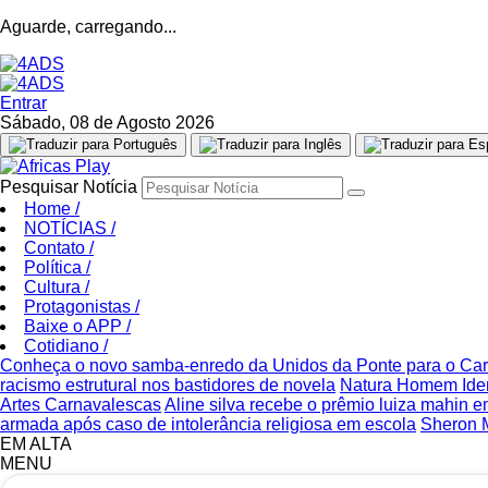
Aguarde, carregando...
Entrar
Sábado, 08 de Agosto 2026
Pesquisar Notícia
Home
/
NOTÍCIAS
/
Contato
/
Política
/
Cultura
/
Protagonistas
/
Baixe o APP
/
Cotidiano
/
Conheça o novo samba-enredo da Unidos da Ponte para o Ca
racismo estrutural nos bastidores de novela
Natura Homem Iden
Artes Carnavalescas
Aline silva recebe o prêmio luiza mahin 
armada após caso de intolerância religiosa em escola
Sheron M
EM ALTA
MENU