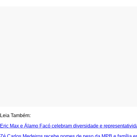
Leia Também:
Eric Max e Álamo Facó celebram diversidade e representativi
Zé Carlos Medeiros recebe nomes de peso da MPB e família e