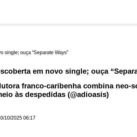
escoberta em novo single; ouça “Separ
rodutora franco-caribenha combina neo-
meio às despedidas (@adioasis)
0/10/2025 06:17