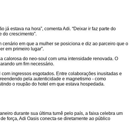
 já estava na hora”, comenta Adi. “Deixar ir faz parte do
te do crescimento”.
um cenário em que a mulher se posiciona e diz ao parceiro que o
r em primeiro lugar”.
gia calorosa do neo-soul com uma intensidade renovada. O
arando um fim necessário.
 com ingressos esgotados. Entre colaborações inusitadas e
preendendo pela autenticidade e magnetismo - como
estindo o roupão do hotel em que estava hospedada.
iro durante sua última turnê pelo país, a faixa celebra um
de força, Adi Oasis conecta-se diretamente ao público