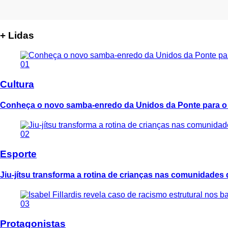
+ Lidas
01
Cultura
Conheça o novo samba-enredo da Unidos da Ponte para o
02
Esporte
Jiu-jítsu transforma a rotina de crianças nas comunidades
03
Protagonistas