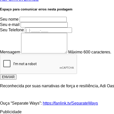
Espaço para comunicar erros nesta postagem
Seu nome
Seu e-mail
Seu Telefone
Mensagem
Máximo 600 caracteres.
ENVIAR
Reconhecida por suas narrativas de força e resiliência, Adi Oa
Ouça “Separate Ways”:
https://fanlink.tv/SeparateWays
Publicidade