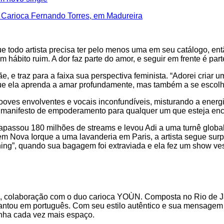
 Carioca Fernando Torres, em Madureira
todo artista precisa ter pelo menos uma em seu catálogo, então
 hábito ruim. A dor faz parte do amor, e seguir em frente é par
, e traz para a faixa sua perspectiva feminista. “Adorei criar 
que ela aprenda a amar profundamente, mas também a se escolhe
rooves envolventes e vocais inconfundíveis, misturando a ener
m manifesto de empoderamento para qualquer um que esteja enc
passou 180 milhões de streams e levou Adi a uma turnê global
 Nova Iorque a uma lavanderia em Paris, a artista segue sur
ining”, quando sua bagagem foi extraviada e ela fez um show v
 colaboração com o duo carioca YOÙN. Composta no Rio de Jane
cantou em português. Com seu estilo autêntico e sua mensagem 
anha cada vez mais espaço.