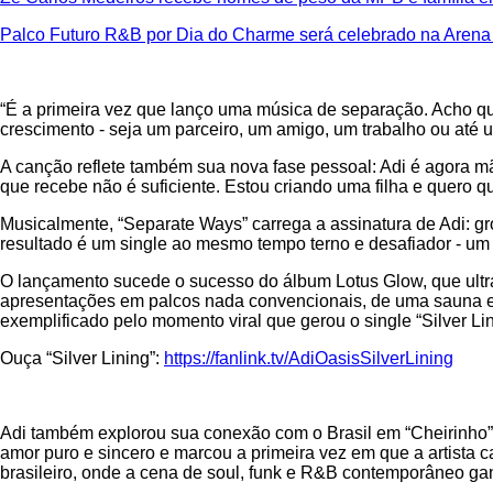
Palco Futuro R&B por Dia do Charme será celebrado na Arena
“É a primeira vez que lanço uma música de separação. Acho que 
crescimento - seja um parceiro, um amigo, um trabalho ou até um
A canção reflete também sua nova fase pessoal: Adi é agora mãe
que recebe não é suficiente. Estou criando uma filha e quero 
Musicalmente, “Separate Ways” carrega a assinatura de Adi: g
resultado é um single ao mesmo tempo terno e desafiador - u
O lançamento sucede o sucesso do álbum Lotus Glow, que ultra
apresentações em palcos nada convencionais, de uma sauna em
exemplificado pelo momento viral que gerou o single “Silver L
Ouça “Silver Lining”:
https://fanlink.tv/AdiOasisSilverLining
Adi também explorou sua conexão com o Brasil em “Cheirinho”,
amor puro e sincero e marcou a primeira vez em que a artista 
brasileiro, onde a cena de soul, funk e R&B contemporâneo g