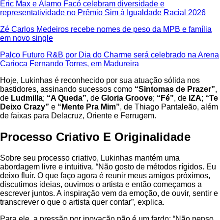
Eric Max e Álamo Facó celebram diversidade e
representatividade no Prêmio Sim à Igualdade Racial 2026
Zé Carlos Medeiros recebe nomes de peso da MPB e família
em novo single
Palco Futuro R&B por Dia do Charme será celebrado na Arena
Carioca Fernando Torres, em Madureira
Hoje, Lukinhas é reconhecido por sua atuação sólida nos
bastidores, assinando sucessos como
“Sintomas de Prazer”
,
de
Ludmilla
;
“A Queda”
, de
Gloria Groove
;
“Fé”
, de
IZA
;
“Te
Deixo Crazy”
e
“Mente Pra Mim”
, de Thiago Pantaleão, além
de faixas para Delacruz, Oriente e Ferrugem.
Processo Criativo E Originalidade
Sobre seu processo criativo, Lukinhas mantém uma
abordagem livre e intuitiva. “Não gosto de métodos rígidos. Eu
deixo fluir. O que faço agora é reunir meus amigos próximos,
discutimos ideias, ouvimos o artista e então começamos a
escrever juntos. A inspiração vem da emoção, de ouvir, sentir e
transcrever o que o artista quer contar”, explica.
Para ele, a pressão por inovação não é um fardo: “Não penso