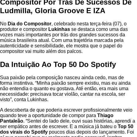
Compositor Por Trás De Sucessos De
Ludmilla, Gloria Groove E IZA
No
Dia do Compositor
, celebrado nesta terça-feira (07), o
produtor e compositor
Lukinhas
se destaca como uma das
vozes mais importantes por trás dos grandes sucessos da
música brasileira atual. Com uma trajetória marcada pela
autenticidade e sensibilidade, ele mostra que o papel do
compositor vai muito além dos palcos.
Da Intuição Ao Top 50 Do Spotify
Sua paixão pela composição nasceu ainda cedo, mas de
forma instintiva. “Minha paixão sempre existiu, mas eu ainda
não entendia o quanto eu gostava. Até então, era mais uma
necessidade: precisava tocar violão, cantar na escola, ser
visto”, conta Lukinhas.
A descoberta de que poderia escrever profissionalmente veio
quando teve a oportunidade de compor para
Thiago
Pantaleão
. “Sentei do lado dele, ouvi suas histórias, aprendi a
ser empático antes de escrever. E a música já bateu o
Top 50
dos virais do Spotify
poucos dias depois do lançamento. Foi