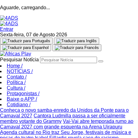
Aguarde, carregando...
Entrar
Sexta-feira, 07 de Agosto 2026
Pesquisar Notícia
Home
/
NOTÍCIAS
/
Contato
/
Política
/
Cultura
/
Protagonistas
/
Baixe o APP
/
Cotidiano
/
Conheça o novo samba-enredo da Unidos da Ponte para o
Carnaval 2027
Cantora Ludmilla passa a ser oficialmente
membro votante do Grammy
Vai-Vai abre temporada rumo ao
Carnaval 2027 com grande esquenta na Arena Uirapuru
Agenda cultural no Rio traz Seu Jorge, festivais de música e
peças de teatro
Isabel Fillardis revela caso de racismo