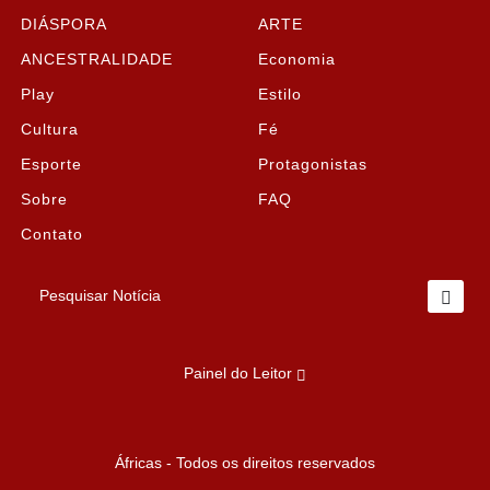
DIÁSPORA
ARTE
ANCESTRALIDADE
Economia
Play
Estilo
Cultura
Fé
Esporte
Protagonistas
Sobre
FAQ
Contato
Pesquisar Notícia
Painel do Leitor
Termos de Uso e Privacidade
Áfricas - Todos os direitos reservados
Esse site utiliza cookies para melhorar sua experiência